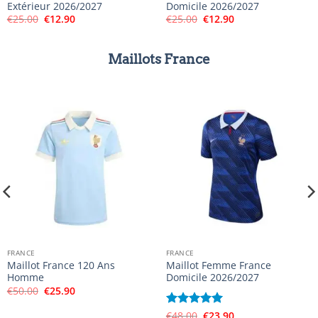
Extérieur 2026/2027
Domicile 2026/2027
Le
Le
Le
Le
€
25.00
€
12.90
€
25.00
€
12.90
prix
prix
prix
prix
initial
actuel
initial
actuel
était :
est :
était :
est :
€25.00.
€12.90.
€25.00.
€12.90.
Maillots France
FRANCE
FRANCE
Maillot France 120 Ans
Maillot Femme France
Homme
Domicile 2026/2027
Le
Le
€
50.00
€
25.90
prix
prix
initial
actuel
Le
Le
Note
€
48.00
5
sur
€
23.90
était :
est :