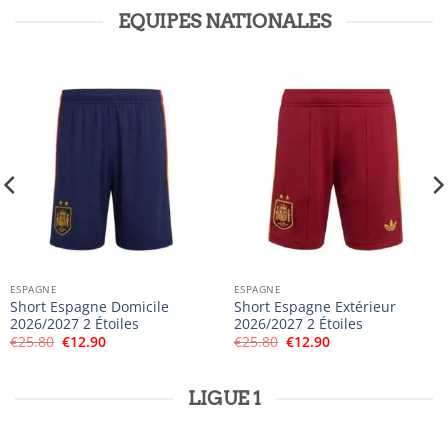
EQUIPES NATIONALES
ESPAGNE
ESPAGNE
Short Espagne Domicile
Short Espagne Extérieur
2026/2027 2 Étoiles
2026/2027 2 Étoiles
Le
Le
Le
Le
€
25.80
€
12.90
€
25.80
€
12.90
prix
prix
prix
prix
initial
actuel
initial
actuel
était :
est :
était :
est :
€25.80.
€12.90.
€25.80.
€12.90.
LIGUE 1