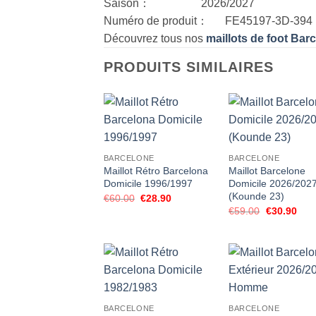
Saison： 2026/2027
Numéro de produit： FE45197-3D-394
Découvrez tous nos
maillots de foot Bar
PRODUITS SIMILAIRES
BARCELONE
BARCELONE
Maillot Rétro Barcelona
Maillot Barcelone
Domicile 1996/1997
Domicile 2026/202
(Kounde 23)
Le
Le
€
60.00
€
28.90
prix
prix
Le
Le
€
59.00
€
30.90
initial
actuel
prix
prix
était :
est :
initial
actu
€60.00.
€28.90.
était :
est :
€59.00.
€30.
BARCELONE
BARCELONE