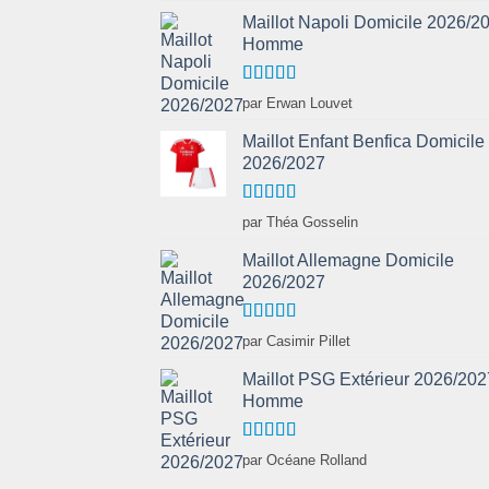
Maillot Napoli Domicile 2026/2
Homme
Note
5
sur 5
par Erwan Louvet
Maillot Enfant Benfica Domicile
2026/2027
Note
5
sur 5
par Théa Gosselin
Maillot Allemagne Domicile
2026/2027
Note
5
sur 5
par Casimir Pillet
Maillot PSG Extérieur 2026/202
Homme
Note
5
sur 5
par Océane Rolland