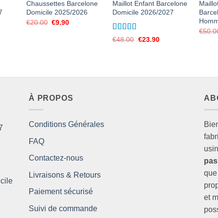
Chaussettes Barcelone
Maillot Enfant Barcelone
Maillo
7
Domicile 2025/2026
Domicile 2026/2027
Barce
Hom
Le
Le
€
20.00
€
9.90
prix
prix
€
50.0
initial
actuel
Note
5
sur 5
Le
Le
€
48.00
€
23.90
était :
est :
el
prix
prix
€20.00.
€9.90.
initial
actuel
90.
était :
est :
€48.00.
€23.90.
À PROPOS
AB
Conditions Générales
Bie
7
fabr
FAQ
usin
Contactez-nous
pas
que 
Livraisons & Retours
cile
prop
Paiement sécurisé
et m
Suivi de commande
poss