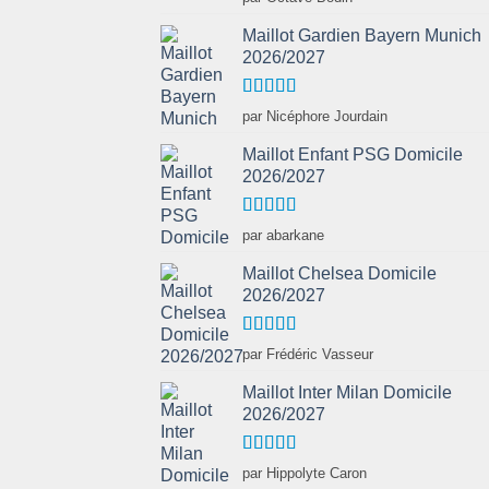
Maillot Gardien Bayern Munich
2026/2027
Note
4
par Nicéphore Jourdain
sur 5
Maillot Enfant PSG Domicile
2026/2027
Note
5
sur 5
par abarkane
Maillot Chelsea Domicile
2026/2027
Note
5
sur 5
par Frédéric Vasseur
Maillot Inter Milan Domicile
2026/2027
Note
5
sur 5
par Hippolyte Caron