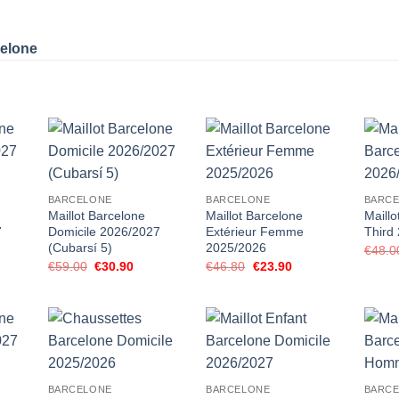
celone
BARCELONE
BARCELONE
BARC
Maillot Barcelone
Maillot Barcelone
Maillo
7
Domicile 2026/2027
Extérieur Femme
Third
(Cubarsí 5)
2025/2026
€
48.0
Le
Le
Le
Le
€
59.00
€
30.90
€
46.80
€
23.90
prix
prix
prix
prix
el
initial
actuel
initial
actuel
était :
est :
était :
est :
90.
€59.00.
€30.90.
€46.80.
€23.90.
BARCELONE
BARCELONE
BARC