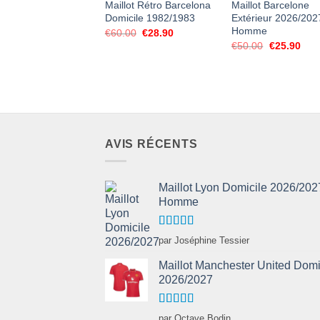
Maillot Rétro Barcelona
Maillot Barcelone
Domicile 1982/1983
Extérieur 2026/202
Homme
Le
Le
€
60.00
€
28.90
prix
prix
Le
Le
€
50.00
€
25.90
initial
actuel
prix
prix
était :
est :
initial
actu
€60.00.
€28.90.
était :
est :
€50.00.
€25.
AVIS RÉCENTS
Maillot Lyon Domicile 2026/202
Homme
Note
5
sur 5
par Joséphine Tessier
Maillot Manchester United Domi
2026/2027
Note
5
sur 5
par Octave Bodin