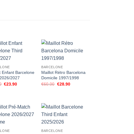
ELONE
BARCELONE
t Enfant Barcelone
Maillot Rétro Barcelona
 2026/2027
Domicile 1997/1998
Le
Le
Le
Le
0
€
23.90
€
60.00
€
28.90
prix
prix
prix
prix
initial
actuel
initial
actuel
était :
est :
était :
est :
€48.00.
€23.90.
€60.00.
€28.90.
ELONE
BARCELONE