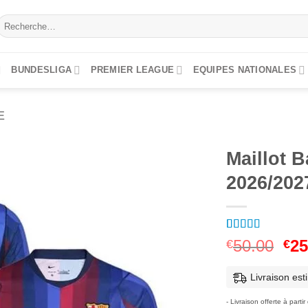
Recherche
our :
BUNDESLIGA
PREMIER LEAGUE
EQUIPES NATIONALES
E
Maillot 
2026/202
Noté
9
5
sur 5
Le
50.00
25
€
€
basé sur
pri
notations
client
init
Livraison est
étai
- Livraison offerte à parti