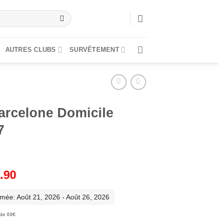
AUTRES CLUBS
SURVÊTEMENT
Barcelone Domicile
7
Le
.90
x
prix
ial
actuel
imée: Août 21, 2026 - Août 26, 2026
t :
est :
r de 69€