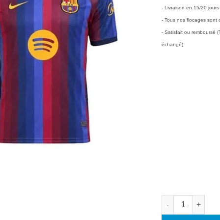
€50
- Livraison en 15/20 jours
- Tous nos flocages sont o
- Satisfait ou remboursé
échangé)
quantité de Maill