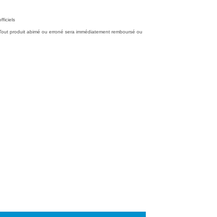
.00.
€25.90.
fficiels
 (Tout produit abimé ou erroné sera immédiatement remboursé ou
ot Barcelone Domicile 2026/2027