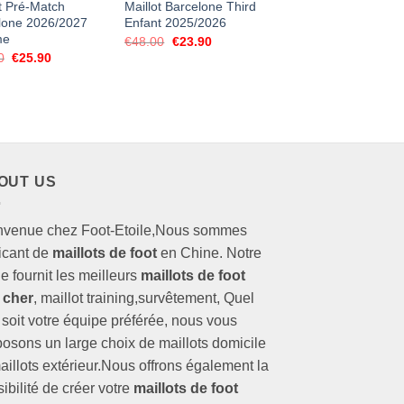
t Pré-Match
Maillot Barcelone Third
lone 2026/2027
Enfant 2025/2026
me
Le
Le
€
48.00
€
23.90
prix
prix
Le
Le
0
€
25.90
initial
actuel
prix
prix
était :
est :
initial
actuel
€48.00.
€23.90.
était :
est :
€50.00.
€25.90.
OUT US
nvenue chez Foot-Etoile,Nous sommes
icant de
maillots de foot
en Chine. Notre
e fournit les meilleurs
maillots de foot
 cher
, maillot training,survêtement, Quel
soit votre équipe préférée, nous vous
osons un large choix de maillots domicile
aillots extérieur.Nous offrons également la
ibilité de créer votre
maillots de foot