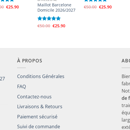
Maillot Barcelone
Le
Le
Le
Le
e
00
4.75
€
25.90
Note
€
50.00
4.8
€
25.90
Domicile 2026/2027
prix
prix
prix
prix
5
sur 5
initial
actuel
initial
actuel
était :
est :
était :
est :
€50.00.
€25.90.
€50.00.
€25.90.
Le
Le
Note
€
50.00
5
sur
€
25.90
prix
prix
5
initial
actuel
était :
est :
€50.00.
€25.90.
À PROPOS
AB
Conditions Générales
Bie
027
fab
FAQ
Not
Contactez-nous
de 
tra
Livraisons & Retours
équ
Paiement sécurisé
lar
Suivi de commande
ext