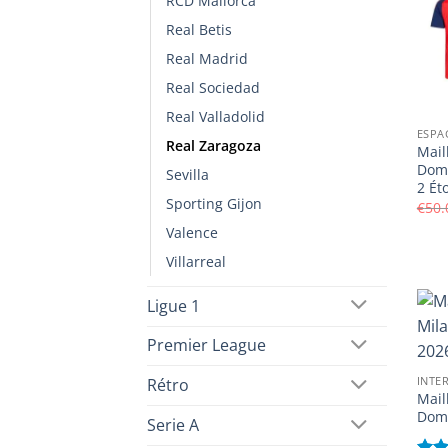
RCD Mallorca
Real Betis
Real Madrid
Real Sociedad
Real Valladolid
ESPA
Real Zaragoza
Mail
Domi
Sevilla
2 Ét
Sporting Gijon
€
50.
Valence
Villarreal
Ligue 1
Premier League
INTE
Rétro
Mail
Domi
Serie A