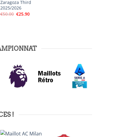
Zaragoza Third
2025/2026
Le
Le
€
50.00
€
25.90
prix
prix
initial
actuel
était :
est :
€50.00.
€25.90.
HAMPIONNAT
CES !