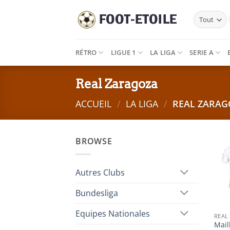
Passer
au
contenu
RÉTRO
LIGUE 1
LA LIGA
SERIE A
Real Zaragoza
ACCUEIL
/
LA LIGA
/
REAL ZARAG
BROWSE
Autres Clubs
Bundesliga
Equipes Nationales
REAL
Mail