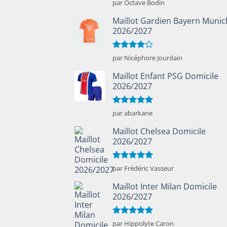
Note
5
sur
par Octave Bodin
5
Maillot Gardien Bayern Munic
2026/2027
Note
4
par Nicéphore Jourdain
sur 5
Maillot Enfant PSG Domicile
2026/2027
Note
5
sur
par abarkane
5
Maillot Chelsea Domicile
2026/2027
Note
5
sur
par Frédéric Vasseur
5
Maillot Inter Milan Domicile
2026/2027
Note
5
sur
par Hippolyte Caron