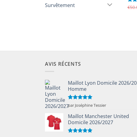
Survêtement
Not
€
50.
sur 
AVIS RÉCENTS
Maillot Lyon Domicile 2026/2
Homme
Note
5
sur
par Joséphine Tessier
5
Maillot Manchester United
Domicile 2026/2027