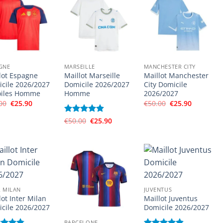
GNE
MARSEILLE
MANCHESTER CITY
lot Espagne
Maillot Marseille
Maillot Manchester
cile 2026/2027
Domicile 2026/2027
City Domicile
oiles Homme
Homme
2026/2027
Le
Le
Le
Le
00
€
25.90
€
50.00
€
25.90
prix
prix
prix
prix
initial
actuel
initial
actuel
Le
Le
Note
€
50.00
4.89
€
25.90
était :
est :
était :
est :
prix
prix
sur 5
€50.00.
€25.90.
€50.00.
€25.90.
initial
actuel
était :
est :
€50.00.
€25.90.
R MILAN
JUVENTUS
lot Inter Milan
Maillot Juventus
cile 2026/2027
Domicile 2026/2027
BARCELONE