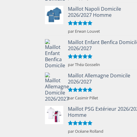
5
Maillot Napoli Domicile
2026/2027 Homme
Note
5
sur
par Erwan Louvet
5
Maillot Enfant Benfica Domicil
2026/2027
Note
5
sur
par Théa Gosselin
5
Maillot Allemagne Domicile
2026/2027
Note
5
sur
par Casimir Pillet
5
Maillot PSG Extérieur 2026/20
Homme
Note
5
sur
par Océane Rolland
5