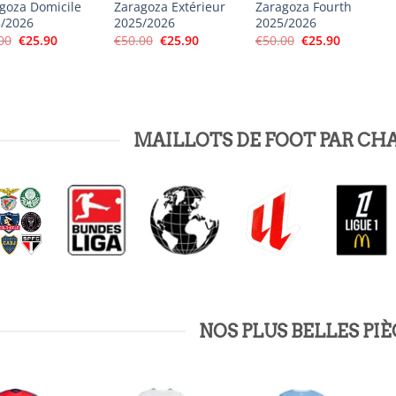
goza Domicile
Zaragoza Extérieur
Zaragoza Fourth
/2026
2025/2026
2025/2026
Le
Le
Le
Le
Le
Le
00
€
25.90
€
50.00
€
25.90
€
50.00
€
25.90
prix
prix
prix
prix
prix
prix
initial
actuel
initial
actuel
initial
actuel
était :
est :
était :
est :
était :
est :
€50.00.
€25.90.
€50.00.
€25.90.
€50.00.
€25.90.
MAILLOTS DE FOOT PAR C
NOS PLUS BELLES PIÈ