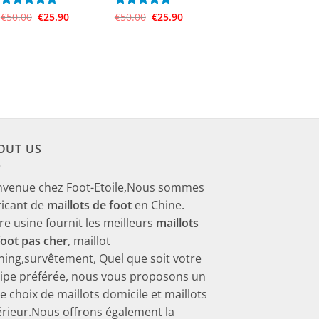
Le
Le
Le
Le
Note
€
50.00
5
sur
€
25.90
Note
€
50.00
5
sur
€
25.90
prix
prix
prix
prix
5
5
initial
actuel
initial
actuel
était :
est :
était :
est :
€50.00.
€25.90.
€50.00.
€25.90.
OUT US
nvenue chez Foot-Etoile,Nous sommes
ricant de
maillots de foot
en Chine.
re usine fournit les meilleurs
maillots
foot pas cher
, maillot
ining,survêtement, Quel que soit votre
ipe préférée, nous vous proposons un
ge choix de maillots domicile et maillots
érieur.Nous offrons également la