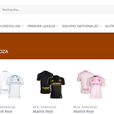
Recherche
pour :
BUNDESLIGA
PREMIER LEAGUE
EQUIPES NATIONALES
AUTR
OZA
 ZARAGOZA
REAL ZARAGOZA
REAL ZARAGOZA
lot Real
Maillot Real
Maillot Real