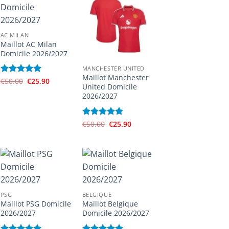
AC MILAN
Maillot AC Milan
Domicile 2026/2027
MANCHESTER UNITED
Maillot Manchester
Le
Le
Note
€
50.00
5
sur
€
25.90
United Domicile
prix
prix
5
initial
actuel
2026/2027
était :
est :
€50.00.
€25.90.
Le
Le
Note
€
50.00
4.83
€
25.90
prix
prix
sur 5
initial
actuel
était :
est :
€50.00.
€25.90.
PSG
BELGIQUE
Maillot PSG Domicile
Maillot Belgique
2026/2027
Domicile 2026/2027