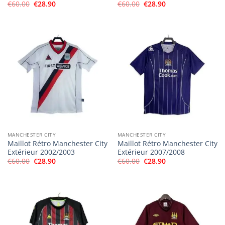
Le
Le
Le
Le
€
60.00
€
28.90
€
60.00
€
28.90
prix
prix
prix
prix
initial
actuel
initial
actuel
était :
est :
était :
est :
€60.00.
€28.90.
€60.00.
€28.90.
MANCHESTER CITY
MANCHESTER CITY
Maillot Rétro Manchester City
Maillot Rétro Manchester City
Extérieur 2002/2003
Extérieur 2007/2008
Le
Le
Le
Le
€
60.00
€
28.90
€
60.00
€
28.90
prix
prix
prix
prix
initial
actuel
initial
actuel
était :
est :
était :
est :
€60.00.
€28.90.
€60.00.
€28.90.