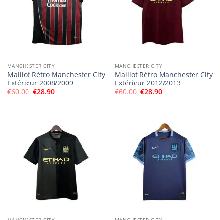
MANCHESTER CITY
MANCHESTER CITY
Maillot Rétro Manchester City
Maillot Rétro Manchester City
Extérieur 2008/2009
Extérieur 2012/2013
Le
Le
Le
Le
€
60.00
€
28.90
€
60.00
€
28.90
prix
prix
prix
prix
initial
actuel
initial
actuel
était :
est :
était :
est :
€60.00.
€28.90.
€60.00.
€28.90.
MANCHESTER CITY
MANCHESTER CITY