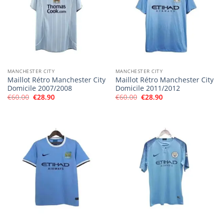
MANCHESTER CITY
MANCHESTER CITY
Maillot Rétro Manchester City
Maillot Rétro Manchester City
Domicile 2007/2008
Domicile 2011/2012
Le
Le
Le
Le
€
60.00
€
28.90
€
60.00
€
28.90
prix
prix
prix
prix
initial
actuel
initial
actuel
était :
est :
était :
est :
€60.00.
€28.90.
€60.00.
€28.90.