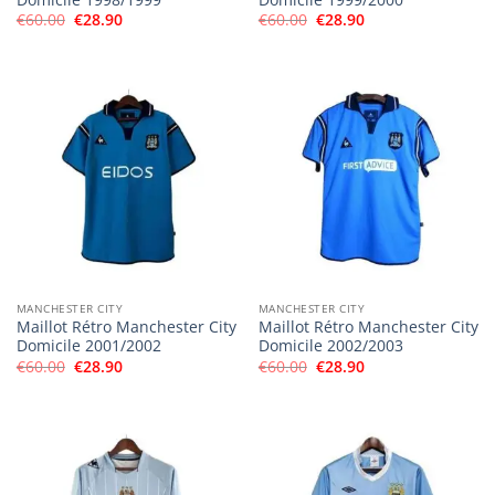
Le
Le
Le
Le
€
60.00
€
28.90
€
60.00
€
28.90
prix
prix
prix
prix
initial
actuel
initial
actuel
était :
est :
était :
est :
€60.00.
€28.90.
€60.00.
€28.90.
MANCHESTER CITY
MANCHESTER CITY
Maillot Rétro Manchester City
Maillot Rétro Manchester City
Domicile 2001/2002
Domicile 2002/2003
Le
Le
Le
Le
€
60.00
€
28.90
€
60.00
€
28.90
prix
prix
prix
prix
initial
actuel
initial
actuel
était :
est :
était :
est :
€60.00.
€28.90.
€60.00.
€28.90.