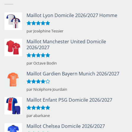
Maillot Lyon Domicile 2026/2027 Homme
Note
5
sur
par Joséphine Tessier
5
Maillot Manchester United Domicile
2026/2027
Note
5
sur
par Octave Bodin
5
Maillot Gardien Bayern Munich 2026/2027
Note
4
par Nicéphore Jourdain
sur 5
Maillot Enfant PSG Domicile 2026/2027
Note
5
sur
par abarkane
5
Maillot Chelsea Domicile 2026/2027