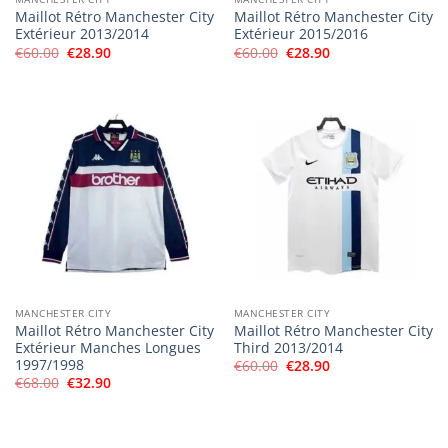
Maillot Rétro Manchester City
Maillot Rétro Manchester City
Extérieur 2013/2014
Extérieur 2015/2016
Le
Le
Le
Le
€
60.00
€
28.90
€
60.00
€
28.90
prix
prix
prix
prix
initial
actuel
initial
actuel
était :
est :
était :
est :
€60.00.
€28.90.
€60.00.
€28.90.
MANCHESTER CITY
MANCHESTER CITY
Maillot Rétro Manchester City
Maillot Rétro Manchester City
Extérieur Manches Longues
Third 2013/2014
1997/1998
Le
Le
€
60.00
€
28.90
prix
prix
Le
Le
€
68.00
€
32.90
initial
actuel
prix
prix
était :
est :
initial
actuel
€60.00.
€28.90.
était :
est :
€68.00.
€32.90.