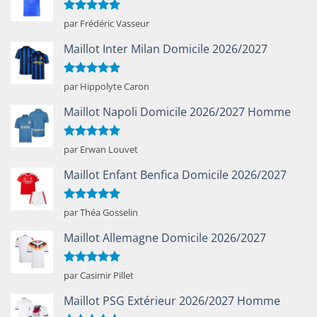
Note
5
sur
par Frédéric Vasseur
5
Maillot Inter Milan Domicile 2026/2027
Note
5
sur
par Hippolyte Caron
5
Maillot Napoli Domicile 2026/2027 Homme
Note
5
sur
par Erwan Louvet
5
Maillot Enfant Benfica Domicile 2026/2027
Note
5
sur
par Théa Gosselin
5
Maillot Allemagne Domicile 2026/2027
Note
5
sur
par Casimir Pillet
5
Maillot PSG Extérieur 2026/2027 Homme