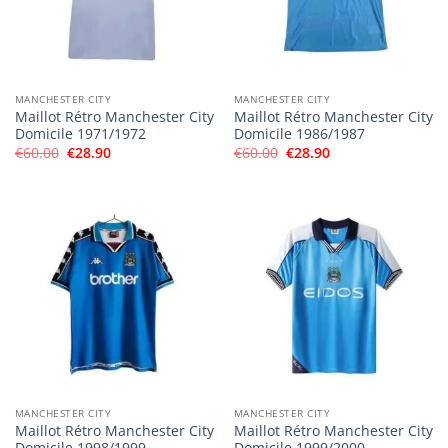
MANCHESTER CITY
MANCHESTER CITY
Maillot Rétro Manchester City
Maillot Rétro Manchester City
Domicile 1971/1972
Domicile 1986/1987
Le
Le
Le
Le
€
60.00
€
28.90
€
60.00
€
28.90
prix
prix
prix
prix
initial
actuel
initial
actuel
était :
est :
était :
est :
€60.00.
€28.90.
€60.00.
€28.90.
MANCHESTER CITY
MANCHESTER CITY
Maillot Rétro Manchester City
Maillot Rétro Manchester City
Domicile 1998/1999
Domicile 1999/2000