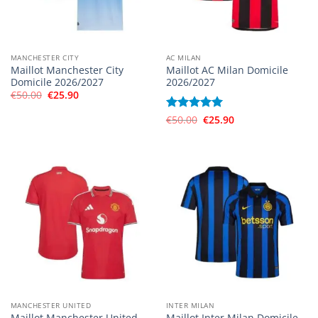
MANCHESTER CITY
AC MILAN
Maillot Manchester City
Maillot AC Milan Domicile
Domicile 2026/2027
2026/2027
Le
Le
€
50.00
€
25.90
prix
prix
initial
actuel
Le
Le
Note
€
50.00
5
sur
€
25.90
était :
est :
prix
prix
€50.00.
€25.90.
5
initial
actuel
était :
est :
€50.00.
€25.90.
MANCHESTER UNITED
INTER MILAN
Maillot Manchester United
Maillot Inter Milan Domicile