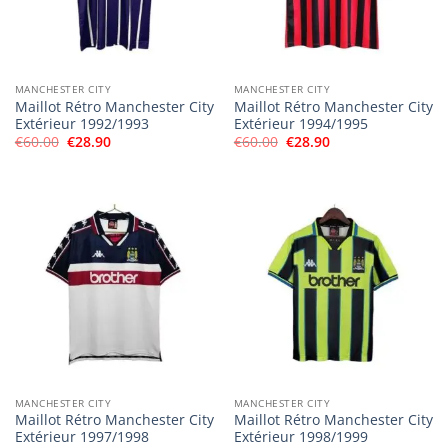
MANCHESTER CITY
MANCHESTER CITY
Maillot Rétro Manchester City
Maillot Rétro Manchester City
Extérieur 1992/1993
Extérieur 1994/1995
Le
Le
Le
Le
€
60.00
€
28.90
€
60.00
€
28.90
prix
prix
prix
prix
initial
actuel
initial
actuel
était :
est :
était :
est :
€60.00.
€28.90.
€60.00.
€28.90.
MANCHESTER CITY
MANCHESTER CITY
Maillot Rétro Manchester City
Maillot Rétro Manchester City
Extérieur 1997/1998
Extérieur 1998/1999