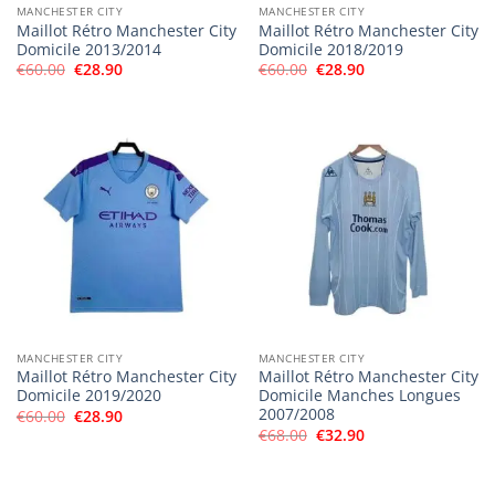
MANCHESTER CITY
MANCHESTER CITY
Maillot Rétro Manchester City
Maillot Rétro Manchester City
Domicile 2013/2014
Domicile 2018/2019
Le
Le
Le
Le
€
60.00
€
28.90
€
60.00
€
28.90
prix
prix
prix
prix
initial
actuel
initial
actuel
était :
est :
était :
est :
€60.00.
€28.90.
€60.00.
€28.90.
MANCHESTER CITY
MANCHESTER CITY
Maillot Rétro Manchester City
Maillot Rétro Manchester City
Domicile 2019/2020
Domicile Manches Longues
2007/2008
Le
Le
€
60.00
€
28.90
prix
prix
Le
Le
€
68.00
€
32.90
initial
actuel
prix
prix
était :
est :
initial
actuel
€60.00.
€28.90.
était :
est :
€68.00.
€32.90.