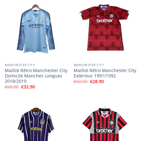
MANCHESTER CITY
MANCHESTER CITY
Maillot Rétro Manchester City
Maillot Rétro Manchester City
Domicile Manches Longues
Extérieur 1991/1992
2018/2019
Le
Le
€
60.00
€
28.90
prix
prix
Le
Le
€
68.00
€
32.90
initial
actuel
prix
prix
était :
est :
initial
actuel
€60.00.
€28.90.
était :
est :
€68.00.
€32.90.