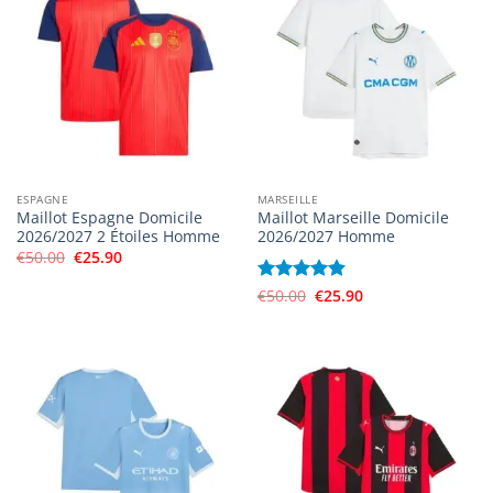
ESPAGNE
MARSEILLE
Maillot Espagne Domicile
Maillot Marseille Domicile
2026/2027 2 Étoiles Homme
2026/2027 Homme
Le
Le
€
50.00
€
25.90
prix
prix
initial
actuel
Le
Le
Note
€
50.00
4.89
€
25.90
était :
est :
prix
prix
€50.00.
€25.90.
sur 5
initial
actuel
était :
est :
€50.00.
€25.90.