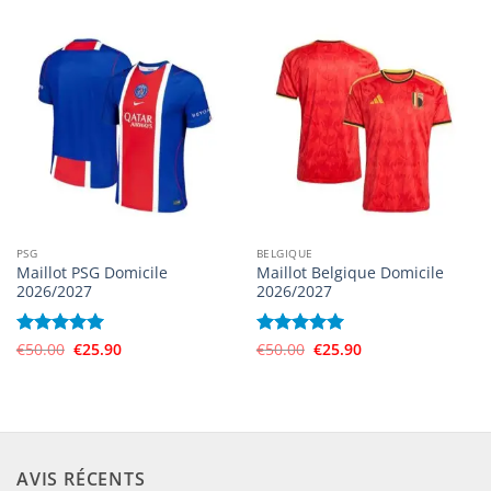
était :
est :
était :
est :
€50.00.
€25.90.
€50.00.
€25.90.
PSG
BELGIQUE
Maillot PSG Domicile
Maillot Belgique Domicile
2026/2027
2026/2027
Le
Le
Le
Le
Note
€
50.00
5
sur
€
25.90
Note
€
50.00
5
sur
€
25.90
prix
prix
prix
prix
5
5
initial
actuel
initial
actuel
était :
est :
était :
est :
€50.00.
€25.90.
€50.00.
€25.90.
AVIS RÉCENTS