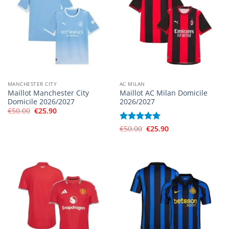
MANCHESTER CITY
AC MILAN
Maillot Manchester City
Maillot AC Milan Domicile
Domicile 2026/2027
2026/2027
Le
Le
€
50.00
€
25.90
prix
prix
initial
actuel
Le
Le
Note
€
50.00
5
sur
€
25.90
était :
est :
prix
prix
€50.00.
€25.90.
5
initial
actuel
était :
est :
€50.00.
€25.90.