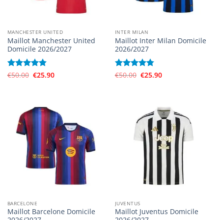
MANCHESTER UNITED
INTER MILAN
Maillot Manchester United
Maillot Inter Milan Domicile
Domicile 2026/2027
2026/2027
Le
Le
Le
Le
Note
€
50.00
4.83
€
25.90
Note
€
50.00
4.75
€
25.90
prix
prix
prix
prix
sur 5
sur 5
initial
actuel
initial
actuel
était :
est :
était :
est :
€50.00.
€25.90.
€50.00.
€25.90.
BARCELONE
JUVENTUS
Maillot Barcelone Domicile
Maillot Juventus Domicile
2026/2027
2026/2027