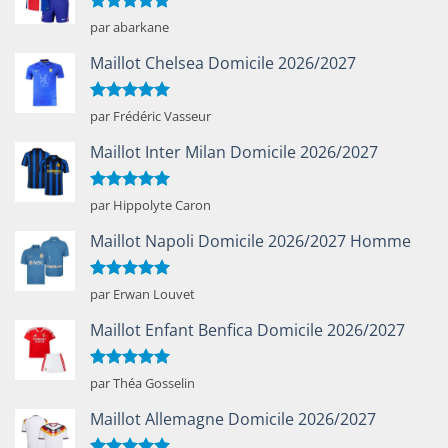
Note
5
sur
par abarkane
5
Maillot Chelsea Domicile 2026/2027
Note
5
sur
par Frédéric Vasseur
5
Maillot Inter Milan Domicile 2026/2027
Note
5
sur
par Hippolyte Caron
5
Maillot Napoli Domicile 2026/2027 Homme
Note
5
sur
par Erwan Louvet
5
Maillot Enfant Benfica Domicile 2026/2027
Note
5
sur
par Théa Gosselin
5
Maillot Allemagne Domicile 2026/2027