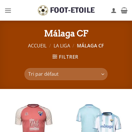
Passer
au
contenu
Málaga CF
ACCUEIL
/
LA LIGA
/
MÁLAGA CF
FILTRER