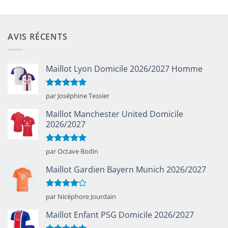
€50.00.
€25.90.
€50.00.
€25.90.
AVIS RÉCENTS
Maillot Lyon Domicile 2026/2027 Homme
Note
5
sur
par Joséphine Tessier
5
Maillot Manchester United Domicile
2026/2027
Note
5
sur
par Octave Bodin
5
Maillot Gardien Bayern Munich 2026/2027
Note
4
par Nicéphore Jourdain
sur 5
Maillot Enfant PSG Domicile 2026/2027