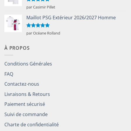
Note
5
sur
par Casimir Pillet
5
Maillot PSG Extérieur 2026/2027 Homme
Note
5
sur
par Océane Rolland
5
À PROPOS
Conditions Générales
FAQ
Contactez-nous
Livraisons & Retours
Paiement sécurisé
Suivi de commande
Charte de confidentialité