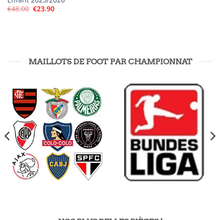
Le
Le
€
48.00
€
23.90
prix
prix
initial
actuel
était :
est :
€48.00.
€23.90.
MAILLOTS DE FOOT PAR CHAMPIONNAT