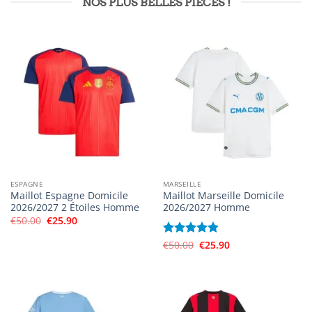
NOS PLUS BELLES PIÈCES !
ESPAGNE
MARSEILLE
Maillot Espagne Domicile
Maillot Marseille Domicile
2026/2027 2 Étoiles Homme
2026/2027 Homme
Le
Le
€
50.00
€
25.90
prix
prix
initial
actuel
Le
Le
Note
€
50.00
4.89
€
25.90
était :
est :
prix
prix
€50.00.
€25.90.
sur 5
initial
actuel
était :
est :
€50.00.
€25.90.