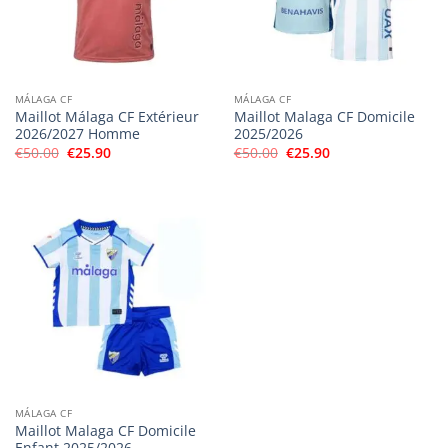
MÁLAGA CF
MÁLAGA CF
Maillot Málaga CF Extérieur
Maillot Malaga CF Domicile
2026/2027 Homme
2025/2026
Le
Le
Le
Le
€
50.00
€
25.90
€
50.00
€
25.90
prix
prix
prix
prix
initial
actuel
initial
actuel
était :
est :
était :
est :
€50.00.
€25.90.
€50.00.
€25.90.
MÁLAGA CF
Maillot Malaga CF Domicile
Enfant 2025/2026