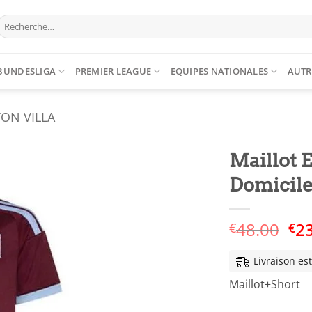
Recherche
our :
BUNDESLIGA
PREMIER LEAGUE
EQUIPES NATIONALES
AUTR
ON VILLA
Maillot E
Domicile
Le
48.00
2
€
€
pri
ini
Livraison es
éta
Maillot+Short
€4