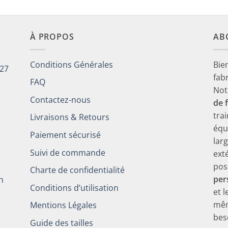
90.
€60.00.
€28.90.
€60.00.
€28.90.
À PROPOS
AB
Conditions Générales
Bie
027
fab
FAQ
Not
Contactez-nous
de 
tra
Livraisons & Retours
équ
Paiement sécurisé
lar
Suivi de commande
ext
pos
Charte de confidentialité
per
h
Conditions d’utilisation
et 
mêm
Mentions Légales
bes
Guide des tailles