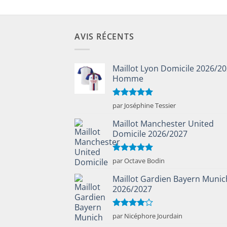
€50.00.
€25.90.
€60.00.
€28.
AVIS RÉCENTS
Maillot Lyon Domicile 2026/2
Homme
Note
5
sur
par Joséphine Tessier
5
Maillot Manchester United
Domicile 2026/2027
Note
5
sur
par Octave Bodin
5
Maillot Gardien Bayern Munic
2026/2027
Note
4
par Nicéphore Jourdain
sur 5