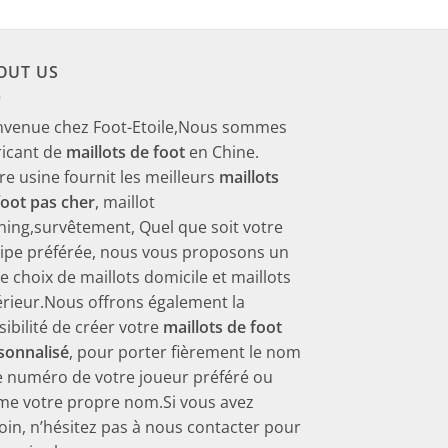
€48.00.
€23.90.
€60.00.
€28.90.
OUT US
nvenue chez Foot-Etoile,Nous sommes
ricant de
maillots de foot
en Chine.
re usine fournit les meilleurs
maillots
foot pas cher
, maillot
ining,survêtement, Quel que soit votre
ipe préférée, nous vous proposons un
ge choix de maillots domicile et maillots
érieur.Nous offrons également la
sibilité de créer votre
maillots de foot
sonnalisé
, pour porter fièrement le nom
le numéro de votre joueur préféré ou
e votre propre nom.Si vous avez
oin, n’hésitez pas à nous contacter pour