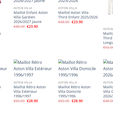
ASTON VILLA
ASTON VILLA
Maillot Enfant Aston
Maillot Aston Villa
Villa Gardien
Third Enfant 2025/2026
2026/2027 Jaune
Le
Le
€
48.00
€
23.90
prix
prix
Le
Le
€
48.00
€
23.90
initial
actuel
ASTON
prix
prix
était :
est :
initial
actuel
n
Maillo
€48.00.
€23.90.
était :
est :
Third
€48.00.
€23.90.
Longu
€
50.0
el
90.
ASTON VILLA
ASTON VILLA
ASTON
n
Maillot Rétro Aston
Maillot Rétro Aston
Maill
Villa Extérieur
Villa Domicile
Villa
1996/1997
1995/1996
2026/
Le
Le
Le
Le
€
60.00
€
28.90
€
60.00
€
28.90
€
48.0
prix
prix
prix
prix
el
initial
actuel
initial
actuel
était :
est :
était :
est :