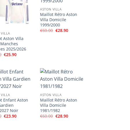
ASTON VILLA
Maillot Rétro Aston
Villa Domicile
1999/2000
Le
Le
€
60.00
€
28.90
 VILLA
prix
prix
initial
actuel
t Aston Villa
était :
est :
 Manches
€60.00.
€28.90.
es 2025/2026
Le
Le
0
€
25.90
prix
prix
initial
actuel
était :
est :
€50.00.
€25.90.
 VILLA
ASTON VILLA
ot Enfant Aston
Maillot Rétro Aston
 Gardien
Villa Domicile
2027 Noir
1981/1982
Le
Le
Le
Le
0
€
23.90
€
60.00
€
28.90
prix
prix
prix
prix
initial
actuel
initial
actuel
était :
est :
était :
est :