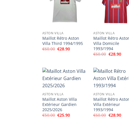
ASTON VILLA
ASTON VILLA
Maillot Rétro Aston
Maillot Rétro Asto
Villa Third 1994/1995
Villa Domicile
1993/1994
Le
Le
€
60.00
€
28.90
prix
prix
Le
Le
€
60.00
€
28.90
initial
actuel
prix
prix
était :
est :
initial
actu
€60.00.
€28.90.
était :
est :
€60.00.
€28.
ASTON VILLA
ASTON VILLA
Maillot Aston Villa
Maillot Rétro Asto
Extérieur Gardien
Villa Extérieur
2025/2026
1993/1994
Le
Le
Le
Le
€
50.00
€
25.90
€
60.00
€
28.90
prix
prix
prix
prix
initial
actuel
initial
actu
était :
est :
était :
est :