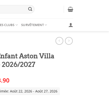
ES CLUBS
SURVÊTEMENT
nfant Aston Villa
 2026/2027
Le
3.90
x
prix
tial
actuel
timée: Août 22, 2026 - Août 27, 2026
it :
est :
8.00.
€23.90.