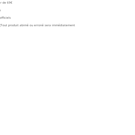
ir de 69€
s
fficiels
é (Tout produit abimé ou erroné sera immédiatement