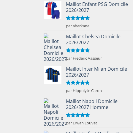
Maillot Enfant PSG Domicile
2026/2027
Note
5
sur
par abarkane
5
Maillot Chelsea Domicile
2026/2027
Note
5
sur
par Frédéric Vasseur
5
Maillot Inter Milan Domicile
2026/2027
Note
5
sur
par Hippolyte Caron
5
Maillot Napoli Domicile
2026/2027 Homme
Note
5
sur
par Erwan Louvet
5