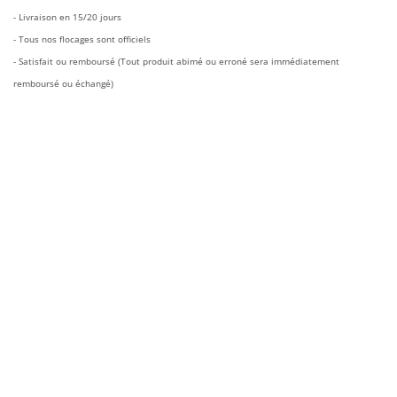
€50.00.
€25.90.
- Livraison en 15/20 jours
- Tous nos flocages sont officiels
- Satisfait ou remboursé (Tout produit abimé ou erroné sera immédiatement
remboursé ou échangé)