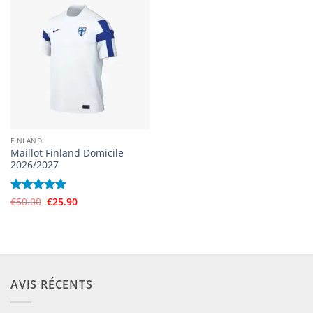
FINLAND
Maillot Finland Domicile
2026/2027
Le
Le
Note
€
50.00
5
sur
€
25.90
prix
prix
5
initial
actuel
était :
est :
€50.00.
€25.90.
AVIS RÉCENTS