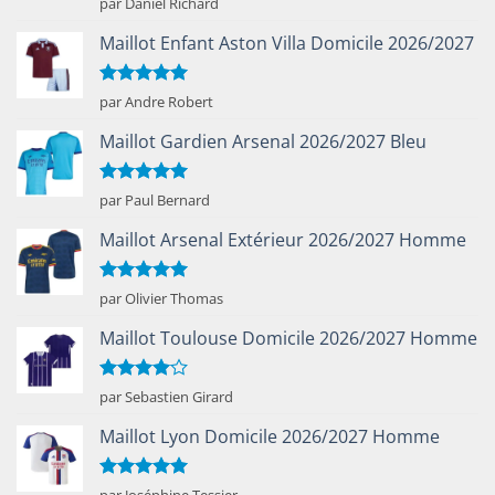
par Daniel Richard
5
Maillot Enfant Aston Villa Domicile 2026/2027
Note
5
sur
par Andre Robert
5
Maillot Gardien Arsenal 2026/2027 Bleu
Note
5
sur
par Paul Bernard
5
Maillot Arsenal Extérieur 2026/2027 Homme
Note
5
sur
par Olivier Thomas
5
Maillot Toulouse Domicile 2026/2027 Homme
Note
4
par Sebastien Girard
sur 5
Maillot Lyon Domicile 2026/2027 Homme
Note
5
sur
par Joséphine Tessier