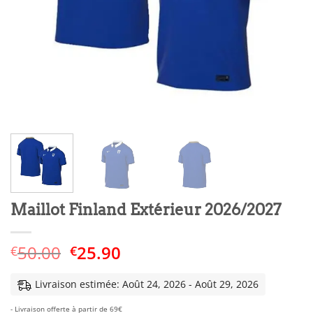
Maillot Finland Extérieur 2026/2027
Le
Le
50.00
25.90
€
€
prix
prix
initial
actuel
Livraison estimée: Août 24, 2026 - Août 29, 2026
était :
est :
- Livraison offerte à partir de 69€