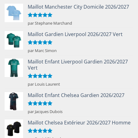
Maillot Manchester City Domicile 2026/2027
Note
5
sur
par Stephane Marchand
5
Maillot Gardien Liverpool 2026/2027 Vert
Note
5
sur
par Marc Simon
5
Maillot Enfant Liverpool Gardien 2026/2027
Vert
Note
5
sur
par Louis Laurent
5
Maillot Enfant Chelsea Gardien 2026/2027
Note
5
sur
par Jacques Dubois
5
Maillot Chelsea Extérieur 2026/2027 Homme
Note
5
sur