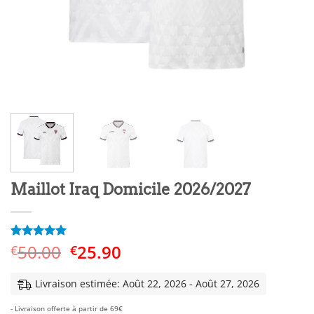
Maillot Iraq Domicile 2026/2027
Le
Le
50.00
25.90
Noté
1
5
sur
€
€
5 basé sur
prix
prix
notation
initial
actuel
client
Livraison estimée: Août 22, 2026 - Août 27, 2026
était :
est :
- Livraison offerte à partir de 69€