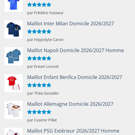
Note
5
sur
par Frédéric Vasseur
5
Maillot Inter Milan Domicile 2026/2027
Note
5
sur
par Hippolyte Caron
5
Maillot Napoli Domicile 2026/2027 Homme
Note
5
sur
par Erwan Louvet
5
Maillot Enfant Benfica Domicile 2026/2027
Note
5
sur
par Théa Gosselin
5
Maillot Allemagne Domicile 2026/2027
Note
5
sur
par Casimir Pillet
5
Maillot PSG Extérieur 2026/2027 Homme