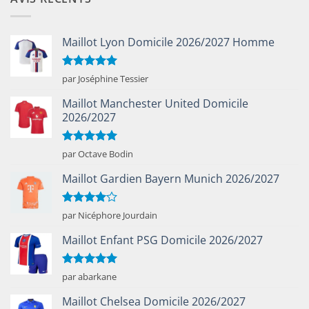
Maillot Lyon Domicile 2026/2027 Homme
Note
5
sur
par Joséphine Tessier
5
Maillot Manchester United Domicile
2026/2027
Note
5
sur
par Octave Bodin
5
Maillot Gardien Bayern Munich 2026/2027
Note
4
par Nicéphore Jourdain
sur 5
Maillot Enfant PSG Domicile 2026/2027
Note
5
sur
par abarkane
5
Maillot Chelsea Domicile 2026/2027