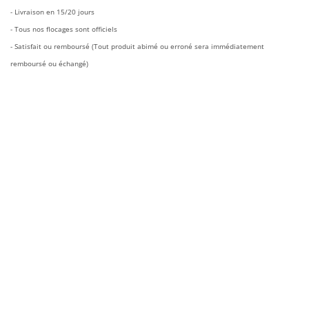
€50.00.
€25.90.
- Livraison en 15/20 jours
- Tous nos flocages sont officiels
- Satisfait ou remboursé (Tout produit abimé ou erroné sera immédiatement
remboursé ou échangé)