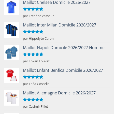
Maillot Chelsea Domicile 2026/2027
Note
5
sur
par Frédéric Vasseur
5
Maillot Inter Milan Domicile 2026/2027
Note
5
sur
par Hippolyte Caron
5
Maillot Napoli Domicile 2026/2027 Homme
Note
5
sur
par Erwan Louvet
5
Maillot Enfant Benfica Domicile 2026/2027
Note
5
sur
par Théa Gosselin
5
Maillot Allemagne Domicile 2026/2027
Note
5
sur
par Casimir Pillet
5