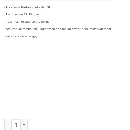
était :
est :
- Livraison offerte à partir de 69€
€59.00.
€30.90.
- Livraison en 15/20 jours
- Tous nos flocages sont officiels
- Satisfait ou remboursé (Tout produit abimé ou erroné sera immédiatement
remboursé ou échangé)
quantité de Maillot Liverpool Gardien 2026/2027 (Mamardashvil