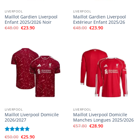
LIVERPOOL
LIVERPOOL
Maillot Gardien Liverpool
Maillot Gardien Liverpool
Enfant 2025/2026 Noir
Extérieur Enfant 2025/26
Le
Le
Le
Le
€
48.00
€
23.90
€
48.00
€
23.90
prix
prix
prix
prix
initial
actuel
initial
actuel
était :
est :
était :
est :
€48.00.
€23.90.
€48.00.
€23.90.
LIVERPOOL
LIVERPOOL
Maillot Liverpool Domicile
Maillot Liverpool Domicile
2026/2027
Manches Longues 2025/2026
Le
Le
€
57.80
€
28.90
prix
prix
initial
actuel
Le
Le
Note
€
50.00
4.8
€
25.90
était :
est :