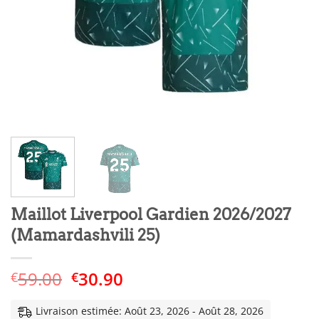
Maillot Liverpool Gardien 2026/2027
(Mamardashvili 25)
Le
Le
59.00
30.90
€
€
prix
prix
initial
actuel
Livraison estimée: Août 23, 2026 - Août 28, 2026