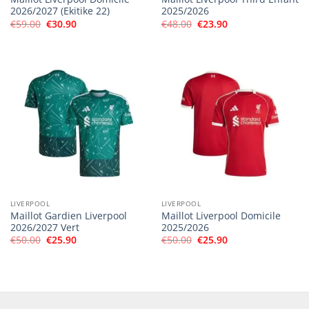
2026/2027 (Ekitike 22)
2025/2026
Le
Le
Le
Le
€
59.00
€
30.90
€
48.00
€
23.90
prix
prix
prix
prix
initial
actuel
initial
actuel
était :
est :
était :
est :
€59.00.
€30.90.
€48.00.
€23.90.
LIVERPOOL
LIVERPOOL
Maillot Gardien Liverpool
Maillot Liverpool Domicile
2026/2027 Vert
2025/2026
Le
Le
Le
Le
€
50.00
€
25.90
€
50.00
€
25.90
prix
prix
prix
prix
initial
actuel
initial
actuel
était :
est :
était :
est :
€50.00.
€25.90.
€50.00.
€25.90.