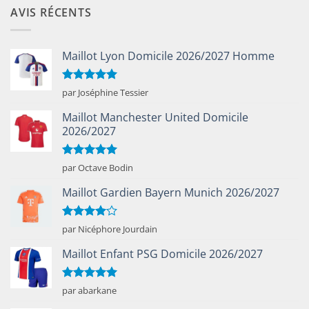
AVIS RÉCENTS
Maillot Lyon Domicile 2026/2027 Homme
Note
5
sur
par Joséphine Tessier
5
Maillot Manchester United Domicile
2026/2027
Note
5
sur
par Octave Bodin
5
Maillot Gardien Bayern Munich 2026/2027
Note
4
par Nicéphore Jourdain
sur 5
Maillot Enfant PSG Domicile 2026/2027
Note
5
sur
par abarkane
5