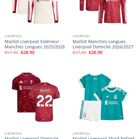
LIVERPOOL
LIVERPOOL
Maillot Liverpool Extérieur
Maillot Manches Longues
Manches Longues 2025/2026
Liverpool Domicile 2026/2027
Le
Le
Le
Le
€
57.80
€
28.90
€
57.80
€
28.90
prix
prix
prix
prix
initial
actuel
initial
actuel
était :
est :
était :
est :
€57.80.
€28.90.
€57.80.
€28.90.
LIVERPOOL
LIVERPOOL
Maillot Liverpool Domicile
Maillot Liverpool Third Enfant