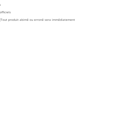
0.00.
€25.90.
s
fficiels
é (Tout produit abimé ou erroné sera immédiatement
ot Marseille Domicile 2026/2027