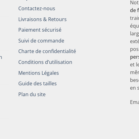
Not
Contactez-nous
de 
tra
Livraisons & Retours
équ
Paiement sécurisé
lar
Suivi de commande
ext
pos
Charte de confidentialité
per
h
Conditions d’utilisation
et 
mêm
Mentions Légales
bes
Guide des tailles
en 
Plan du site
Ema