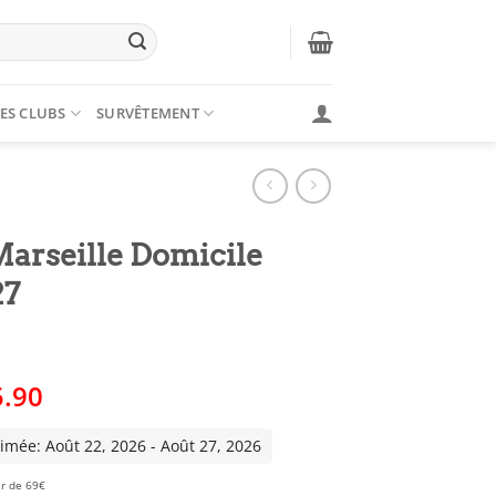
ES CLUBS
SURVÊTEMENT
Marseille Domicile
27
Le
5.90
x
prix
tial
actuel
timée: Août 22, 2026 - Août 27, 2026
it :
est :
ir de 69€