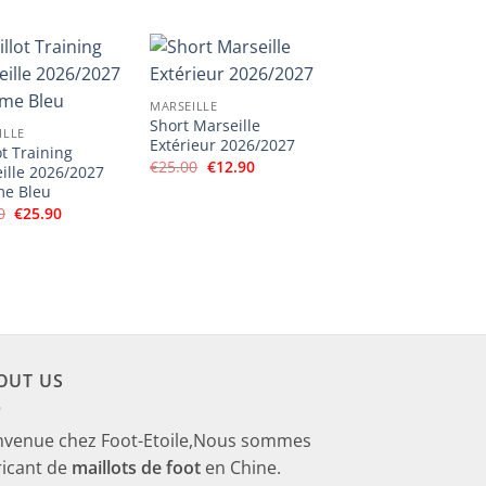
était :
est :
€59.00.
€30.90.
MARSEILLE
Short Marseille
ILLE
Extérieur 2026/2027
ot Training
Le
Le
€
25.00
€
12.90
ille 2026/2027
prix
prix
e Bleu
initial
actuel
était :
est :
Le
Le
0
€
25.90
€25.00.
€12.90.
prix
prix
initial
actuel
était :
est :
€50.00.
€25.90.
OUT US
nvenue chez Foot-Etoile,Nous sommes
ricant de
maillots de foot
en Chine.