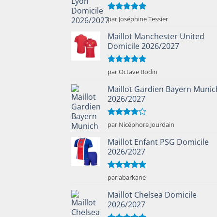
Note
5
sur
par Joséphine Tessier
5
Maillot Manchester United
Domicile 2026/2027
Note
5
sur
par Octave Bodin
5
Maillot Gardien Bayern Munic
2026/2027
Note
4
par Nicéphore Jourdain
sur 5
Maillot Enfant PSG Domicile
2026/2027
Note
5
sur
par abarkane
5
Maillot Chelsea Domicile
2026/2027