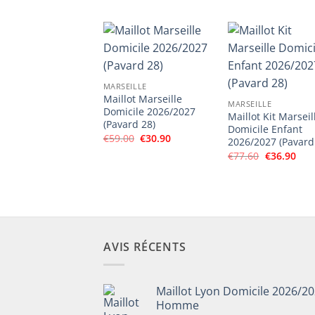
était :
est :
initial
actuel
€50.00.
€25.
était :
est :
€77.60.
€36.90.
MARSEILLE
Maillot Marseille
MARSEILLE
Domicile 2026/2027
Maillot Kit Marseil
(Pavard 28)
Domicile Enfant
Le
Le
€
59.00
€
30.90
2026/2027 (Pavard
prix
prix
Le
Le
€
77.60
€
36.90
initial
actuel
prix
prix
était :
est :
initial
actu
€59.00.
€30.90.
était :
est :
€77.60.
€36.
AVIS RÉCENTS
Maillot Lyon Domicile 2026/2
Homme