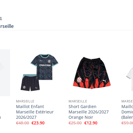
4
rseille
MARSEILLE
MARSEILLE
MARSE
Maillot Enfant
Short Gardien
Maill
Marseille Extérieur
Marseille 2026/2027
Domic
u
2026/2027
Orange Noir
(Baler
Le
Le
Le
Le
€
48.00
€
23.90
€
25.00
€
12.90
€
59.0
prix
prix
prix
prix
el
initial
actuel
initial
actuel