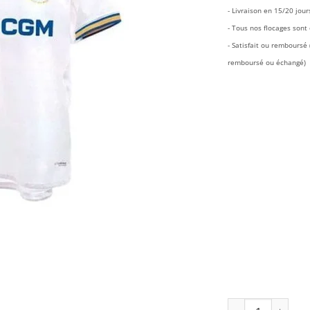
€5
- Livraison en 15/20 jour
- Tous nos flocages sont o
- Satisfait ou rembours
remboursé ou échangé)
quantité de Maill