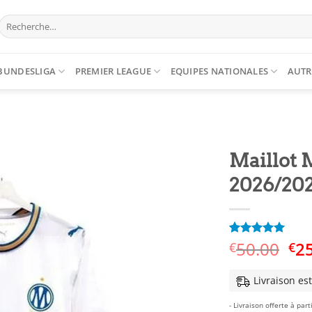
Recherche
pour :
BUNDESLIGA
PREMIER LEAGUE
EQUIPES NATIONALES
AUTR
Maillot 
2026/20
Le
50.00
2
Noté
6
5
sur
€
€
5 basé sur
pri
notations
ini
client
Livraison es
éta
- Livraison offerte à part