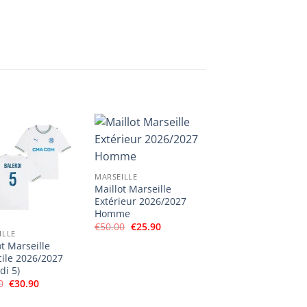
MARSEILLE
Maillot Marseille
Extérieur 2026/2027
Homme
Le
Le
€
50.00
€
25.90
ILLE
prix
prix
initial
actuel
ot Marseille
était :
est :
ile 2026/2027
€50.00.
€25.90.
di 5)
Le
Le
0
€
30.90
prix
prix
initial
actuel