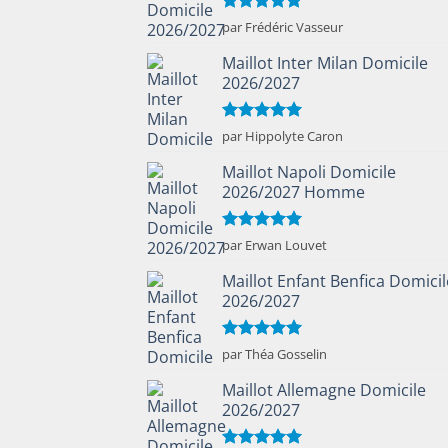
Note
5
sur
par Frédéric Vasseur
5
Maillot Inter Milan Domicile
2026/2027
Note
5
sur
par Hippolyte Caron
5
Maillot Napoli Domicile
2026/2027 Homme
Note
5
sur
par Erwan Louvet
5
Maillot Enfant Benfica Domicil
2026/2027
Note
5
sur
par Théa Gosselin
5
Maillot Allemagne Domicile
2026/2027