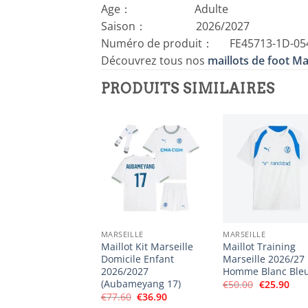
Age： Adulte
Saison： 2026/2027
Numéro de produit： FE45713-1D-05
Découvrez tous nos
maillots de foot Ma
PRODUITS SIMILAIRES
MARSEILLE
MARSEILLE
Maillot Kit Marseille
Maillot Training
Domicile Enfant
Marseille 2026/27
2026/2027
Homme Blanc Ble
(Aubameyang 17)
Le
Le
€
50.00
€
25.90
prix
prix
Le
Le
€
77.60
€
36.90
initial
actu
prix
prix