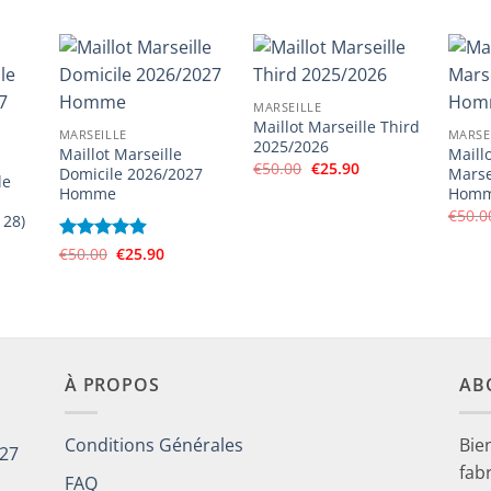
était :
est :
était :
est :
90.
€48.00.
€23.90.
€25.00.
€12.90.
MARSEILLE
Maillot Marseille Third
MARSEILLE
MARSE
2025/2026
Maillot Marseille
Maill
Le
Le
€
50.00
€
25.90
Domicile 2026/2027
Marse
le
prix
prix
Homme
Homm
initial
actuel
était :
est :
€
50.0
 28)
€50.00.
€25.90.
Le
Le
Note
€
50.00
4.89
€
25.90
prix
prix
sur 5
el
initial
actuel
était :
est :
90.
€50.00.
€25.90.
À PROPOS
AB
Conditions Générales
Bie
027
fab
FAQ