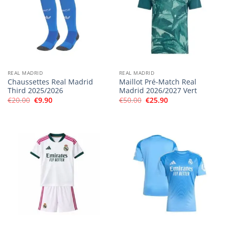
REAL MADRID
REAL MADRID
Chaussettes Real Madrid
Maillot Pré-Match Real
Third 2025/2026
Madrid 2026/2027 Vert
Le
Le
Le
Le
€
20.00
€
9.90
€
50.00
€
25.90
prix
prix
prix
prix
initial
actuel
initial
actuel
était :
est :
était :
est :
€20.00.
€9.90.
€50.00.
€25.90.