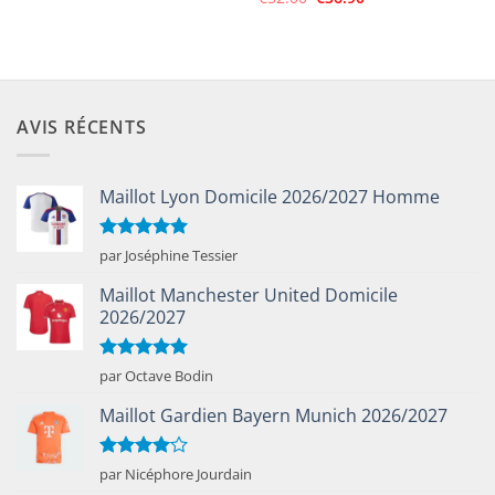
était :
est :
prix
prix
€50.00.
€25.90.
5
initial
actuel
était :
est :
€52.00.
€36.90.
AVIS RÉCENTS
Maillot Lyon Domicile 2026/2027 Homme
Note
5
sur
par Joséphine Tessier
5
Maillot Manchester United Domicile
2026/2027
Note
5
sur
par Octave Bodin
5
Maillot Gardien Bayern Munich 2026/2027
Note
4
par Nicéphore Jourdain
sur 5