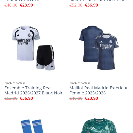
Le
Le
Le
Le
€
48.00
€
23.90
€
52.00
€
36.90
prix
prix
prix
prix
initial
actuel
initial
actuel
était :
est :
était :
est :
€48.00.
€23.90.
€52.00.
€36.90.
REAL MADRID
REAL MADRID
Ensemble Training Real
Maillot Real Madrid Extérieur
Madrid 2026/2027 Blanc Noir
Femme 2025/2026
Le
Le
Le
Le
€
52.00
€
36.90
€
46.80
€
23.90
prix
prix
prix
prix
initial
actuel
initial
actuel
était :
est :
était :
est :
€52.00.
€36.90.
€46.80.
€23.90.