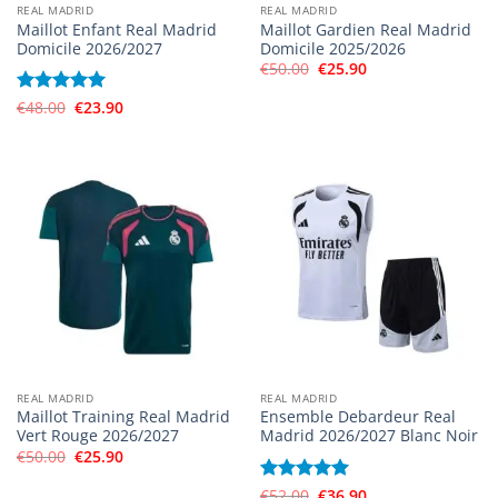
REAL MADRID
REAL MADRID
Maillot Enfant Real Madrid
Maillot Gardien Real Madrid
Domicile 2026/2027
Domicile 2025/2026
Le
Le
€
50.00
€
25.90
prix
prix
initial
actuel
Le
Le
Note
€
48.00
5
sur
€
23.90
était :
est :
prix
prix
5
€50.00.
€25.90.
initial
actuel
était :
est :
€48.00.
€23.90.
REAL MADRID
REAL MADRID
Maillot Training Real Madrid
Ensemble Debardeur Real
Vert Rouge 2026/2027
Madrid 2026/2027 Blanc Noir
Le
Le
€
50.00
€
25.90
prix
prix
initial
actuel
Le
Le
Note
€
52.00
5
sur
€
36.90