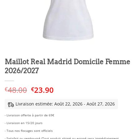
Maillot Real Madrid Domicile Femme
2026/2027
Le
Le
48.00
23.90
€
€
prix
prix
initial
actuel
Livraison estimée: Août 22, 2026 - Août 27, 2026
était :
est :
- Livraison offerte à partir de 69€
€48.00.
€23.90.
- Livraison en 15/20 jours
- Tous nos flocages sont officiels
- Satisfait ou remboursé (Tout produit abimé ou erroné sera immédiatement