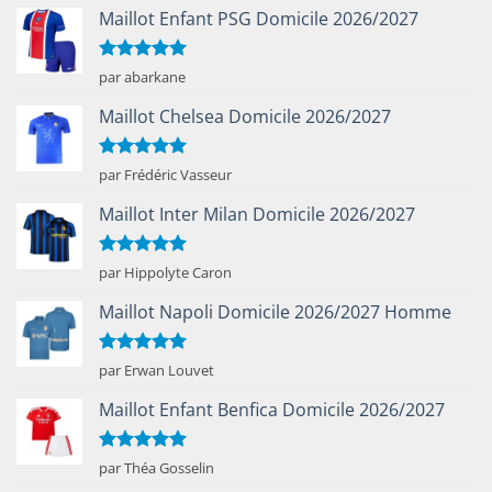
Maillot Enfant PSG Domicile 2026/2027
Note
5
sur
par abarkane
5
Maillot Chelsea Domicile 2026/2027
Note
5
sur
par Frédéric Vasseur
5
Maillot Inter Milan Domicile 2026/2027
Note
5
sur
par Hippolyte Caron
5
Maillot Napoli Domicile 2026/2027 Homme
Note
5
sur
par Erwan Louvet
5
Maillot Enfant Benfica Domicile 2026/2027
Note
5
sur
par Théa Gosselin
5