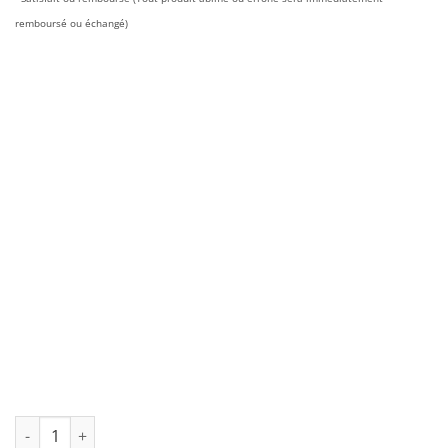
remboursé ou échangé)
quantité de Maillot Real Madrid Domicile Femme 2026/2027