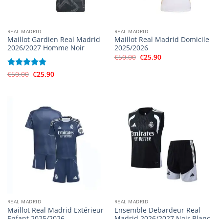
REAL MADRID
REAL MADRID
Maillot Gardien Real Madrid
Maillot Real Madrid Domicile
2026/2027 Homme Noir
2025/2026
Le
Le
€
50.00
€
25.90
prix
prix
initial
actuel
Le
Le
Note
€
50.00
5
sur
€
25.90
était :
est :
prix
prix
5
€50.00.
€25.90.
initial
actuel
était :
est :
€50.00.
€25.90.
REAL MADRID
REAL MADRID
Maillot Real Madrid Extérieur
Ensemble Debardeur Real
Enfant 2025/2026
Madrid 2026/2027 Noir Blanc