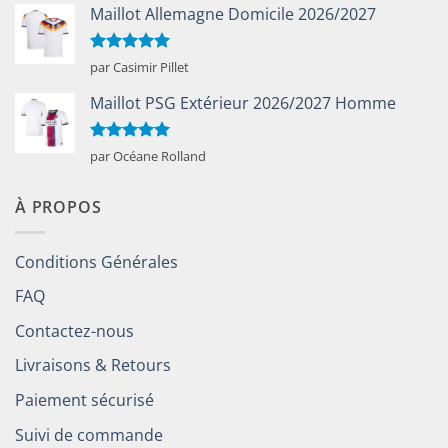
Maillot Allemagne Domicile 2026/2027
Note
5
sur
par Casimir Pillet
5
Maillot PSG Extérieur 2026/2027 Homme
Note
5
sur
par Océane Rolland
5
À PROPOS
Conditions Générales
FAQ
Contactez-nous
Livraisons & Retours
Paiement sécurisé
Suivi de commande