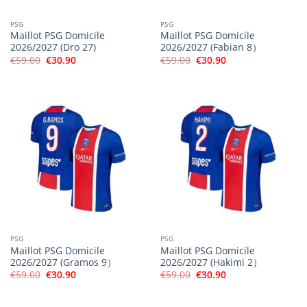
PSG
PSG
Maillot PSG Domicile
Maillot PSG Domicile
2026/2027 (Dro 27)
2026/2027 (Fabian 8）
Le
Le
Le
Le
€
59.00
€
30.90
€
59.00
€
30.90
prix
prix
prix
prix
initial
actuel
initial
actuel
était :
est :
était :
est :
€59.00.
€30.90.
€59.00.
€30.90.
PSG
PSG
Maillot PSG Domicile
Maillot PSG Domicile
2026/2027 (Gramos 9）
2026/2027 (Hakimi 2）
Le
Le
Le
Le
€
59.00
€
30.90
€
59.00
€
30.90
prix
prix
prix
prix
initial
actuel
initial
actuel
était :
est :
était :
est :