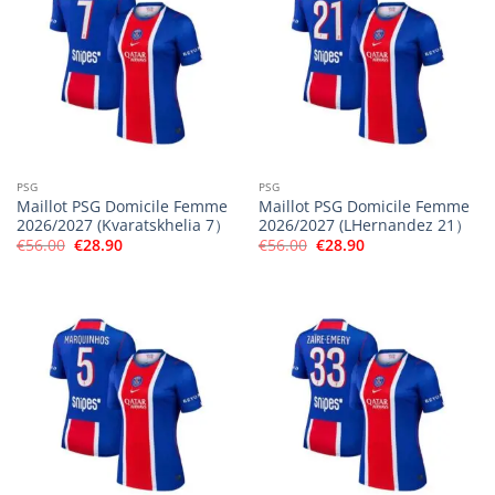
PSG
PSG
Maillot PSG Domicile Femme
Maillot PSG Domicile Femme
2026/2027 (Kvaratskhelia 7）
2026/2027 (LHernandez 21）
Le
Le
Le
Le
€
56.00
€
28.90
€
56.00
€
28.90
prix
prix
prix
prix
initial
actuel
initial
actuel
était :
est :
était :
est :
€56.00.
€28.90.
€56.00.
€28.90.