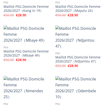
PSG
PSG
Maillot PSG Domicile Femme
Maillot PSG Domicile Femme
2026/2027（Kang in 19）
2026/2027（Mayulu 24）
Le
Le
Le
Le
€
56.00
€
28.90
€
56.00
€
28.90
prix
prix
prix
prix
initial
actuel
initial
actuel
était :
est :
était :
est :
€56.00.
€28.90.
€56.00.
€28.90.
PSG
Maillot PSG Domicile Femme
PSG
2026/2027（Mbaye 49）
Maillot PSG Domicile Femme
Le
Le
€
56.00
€
28.90
2026/2027（Ndjantou 47）
prix
prix
Le
Le
initial
actuel
€
56.00
€
28.90
prix
prix
était :
est :
initial
actuel
€56.00.
€28.90.
était :
est :
€56.00.
€28.90.
PSG
PSG