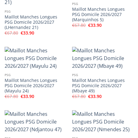
PSG
Maillot Manches Longues
PSG
PSG Domicile 2026/2027
Maillot Manches Longues
(Marquinhos 5)
PSG Domicile 2026/2027
Le
Le
€
67.80
€
33.90
(LHernandez 21)
prix
prix
Le
Le
€
67.80
€
33.90
initial
actuel
prix
prix
était :
est :
initial
actuel
€67.80.
€33.90.
était :
est :
€67.80.
€33.90.
PSG
PSG
Maillot Manches Longues
Maillot Manches Longues
PSG Domicile 2026/2027
PSG Domicile 2026/2027
(Mayulu 24)
(Mbaye 49)
Le
Le
Le
Le
€
67.80
€
33.90
€
67.80
€
33.90
prix
prix
prix
prix
initial
actuel
initial
actuel
était :
est :
était :
est :
€67.80.
€33.90.
€67.80.
€33.90.