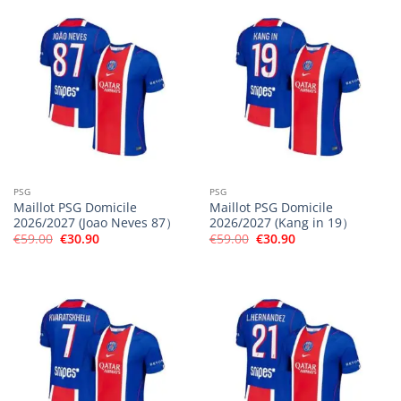
€59.00.
€30.90.
€59.00.
€30.90.
PSG
PSG
Maillot PSG Domicile
Maillot PSG Domicile
2026/2027 (Joao Neves 87）
2026/2027 (Kang in 19）
Le
Le
Le
Le
€
59.00
€
30.90
€
59.00
€
30.90
prix
prix
prix
prix
initial
actuel
initial
actuel
était :
est :
était :
est :
€59.00.
€30.90.
€59.00.
€30.90.