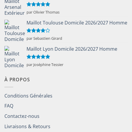
Note
5
sur
par Olivier Thomas
5
Maillot Toulouse Domicile 2026/2027 Homme
Note
4
par Sebastien Girard
sur 5
Maillot Lyon Domicile 2026/2027 Homme
Note
5
sur
par Joséphine Tessier
5
À PROPOS
Conditions Générales
FAQ
Contactez-nous
Livraisons & Retours