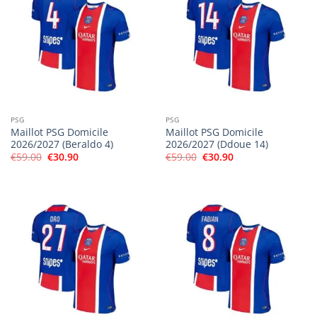
PSG
PSG
Maillot PSG Domicile
Maillot PSG Domicile
2026/2027 (Beraldo 4)
2026/2027 (Ddoue 14)
Le
Le
Le
Le
€
59.00
€
30.90
€
59.00
€
30.90
prix
prix
prix
prix
initial
actuel
initial
actuel
était :
est :
était :
est :
€59.00.
€30.90.
€59.00.
€30.90.