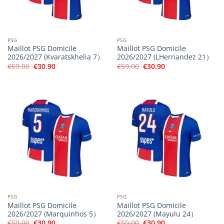
PSG
PSG
Maillot PSG Domicile
Maillot PSG Domicile
2026/2027 (Kvaratskhelia 7）
2026/2027 (LHernandez 21）
Le
Le
Le
Le
€
59.00
€
30.90
€
59.00
€
30.90
prix
prix
prix
prix
initial
actuel
initial
actuel
était :
est :
était :
est :
€59.00.
€30.90.
€59.00.
€30.90.
PSG
PSG
Maillot PSG Domicile
Maillot PSG Domicile
2026/2027 (Marquinhos 5）
2026/2027 (Mayulu 24）
Le
Le
Le
Le
€
59.00
€
30.90
€
59.00
€
30.90