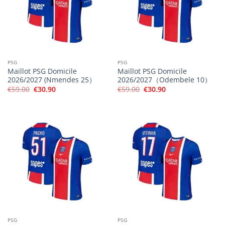
PSG
PSG
Maillot PSG Domicile
Maillot PSG Domicile
2026/2027 (Nmendes 25）
2026/2027（Odembele 10）
Le
Le
Le
Le
€
59.00
€
30.90
€
59.00
€
30.90
prix
prix
prix
prix
initial
actuel
initial
actuel
était :
est :
était :
est :
€59.00.
€30.90.
€59.00.
€30.90.
PSG
PSG