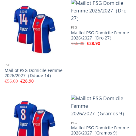
€56.00.
€28.90.
€56.00.
€28.90.
PSG
Maillot PSG Domicile Femme
2026/2027（Dro 27）
Le
Le
€
56.00
€
28.90
prix
prix
initial
actuel
était :
est :
€56.00.
€28.90.
PSG
Maillot PSG Domicile Femme
2026/2027（Ddoue 14）
Le
Le
€
56.00
€
28.90
prix
prix
initial
actuel
était :
est :
€56.00.
€28.90.
PSG
Maillot PSG Domicile Femme
2026/2027（Gramos 9）