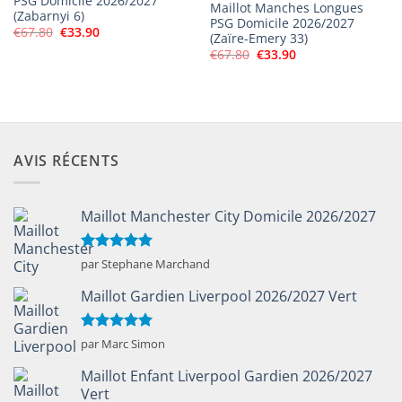
PSG Domicile 2026/2027
Maillot Manches Longues
(Zabarnyi 6)
PSG Domicile 2026/2027
Le
Le
€
67.80
€
33.90
(Zaïre-Emery 33)
prix
prix
Le
Le
initial
actuel
€
67.80
€
33.90
prix
prix
était :
est :
initial
actuel
€67.80.
€33.90.
était :
est :
€67.80.
€33.90.
AVIS RÉCENTS
Maillot Manchester City Domicile 2026/2027
Note
5
sur
par Stephane Marchand
5
Maillot Gardien Liverpool 2026/2027 Vert
Note
5
sur
par Marc Simon
5
Maillot Enfant Liverpool Gardien 2026/2027
Vert