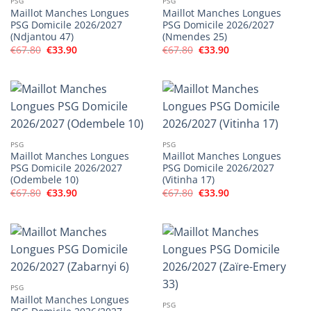
PSG
PSG
Maillot Manches Longues
Maillot Manches Longues
PSG Domicile 2026/2027
PSG Domicile 2026/2027
(Ndjantou 47)
(Nmendes 25)
Le
Le
Le
Le
€
67.80
€
33.90
€
67.80
€
33.90
prix
prix
prix
prix
initial
actuel
initial
actuel
était :
est :
était :
est :
€67.80.
€33.90.
€67.80.
€33.90.
PSG
PSG
Maillot Manches Longues
Maillot Manches Longues
PSG Domicile 2026/2027
PSG Domicile 2026/2027
(Odembele 10)
(Vitinha 17)
Le
Le
Le
Le
€
67.80
€
33.90
€
67.80
€
33.90
prix
prix
prix
prix
initial
actuel
initial
actuel
était :
est :
était :
est :
€67.80.
€33.90.
€67.80.
€33.90.
PSG
Maillot Manches Longues
PSG