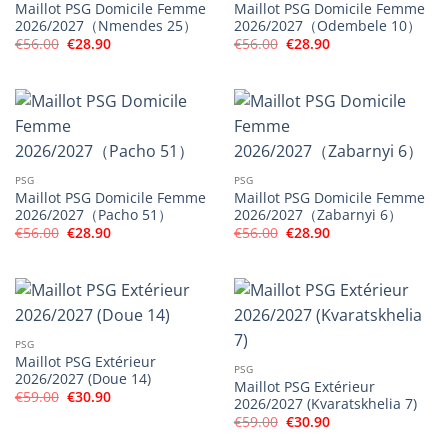
Maillot PSG Domicile Femme
Maillot PSG Domicile Femme
2026/2027（Nmendes 25）
2026/2027（Odembele 10）
Le
Le
Le
Le
€
56.00
€
28.90
€
56.00
€
28.90
prix
prix
prix
prix
initial
actuel
initial
actuel
était :
est :
était :
est :
€56.00.
€28.90.
€56.00.
€28.90.
PSG
PSG
Maillot PSG Domicile Femme
Maillot PSG Domicile Femme
2026/2027（Pacho 51）
2026/2027（Zabarnyi 6）
Le
Le
Le
Le
€
56.00
€
28.90
€
56.00
€
28.90
prix
prix
prix
prix
initial
actuel
initial
actuel
était :
est :
était :
est :
€56.00.
€28.90.
€56.00.
€28.90.
PSG
Maillot PSG Extérieur
PSG
2026/2027 (Doue 14)
Maillot PSG Extérieur
Le
Le
€
59.00
€
30.90
2026/2027 (Kvaratskhelia 7)
prix
prix
Le
Le
initial
actuel
€
59.00
€
30.90
prix
prix
était :
est :
initial
actuel
€59.00.
€30.90.