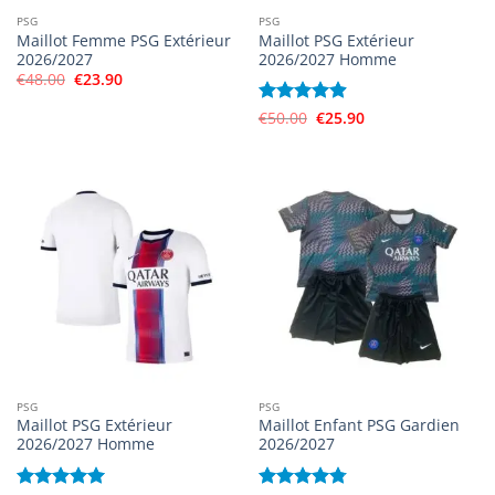
PSG
PSG
Maillot Femme PSG Extérieur
Maillot PSG Extérieur
2026/2027
2026/2027 Homme
Le
Le
€
48.00
€
23.90
prix
prix
initial
actuel
Le
Le
Note
€
50.00
4.88
€
25.90
était :
est :
prix
prix
€48.00.
€23.90.
sur 5
initial
actuel
était :
est :
€50.00.
€25.90.
PSG
PSG
Maillot PSG Extérieur
Maillot Enfant PSG Gardien
2026/2027 Homme
2026/2027