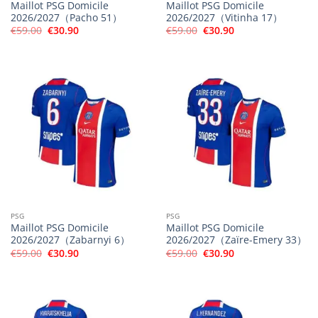
Maillot PSG Domicile
Maillot PSG Domicile
2026/2027（Pacho 51）
2026/2027（Vitinha 17）
Le
Le
Le
Le
€
59.00
€
30.90
€
59.00
€
30.90
prix
prix
prix
prix
initial
actuel
initial
actuel
était :
est :
était :
est :
€59.00.
€30.90.
€59.00.
€30.90.
PSG
PSG
Maillot PSG Domicile
Maillot PSG Domicile
2026/2027（Zabarnyi 6）
2026/2027（Zaïre-Emery 33）
Le
Le
Le
Le
€
59.00
€
30.90
€
59.00
€
30.90
prix
prix
prix
prix
initial
actuel
initial
actuel
était :
est :
était :
est :
€59.00.
€30.90.
€59.00.
€30.90.