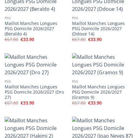
PSG
PSG
Maillot Manches Longues
Maillot Manches Longues
PSG Domicile 2026/2027
PSG Domicile 2026/2027
(Beraldo 4)
(Ddoue 14)
Le
Le
Le
Le
€
67.80
€
33.90
€
67.80
€
33.90
prix
prix
prix
prix
initial
actuel
initial
actuel
était :
est :
était :
est :
€67.80.
€33.90.
€67.80.
€33.90.
PSG
PSG
Maillot Manches Longues
Maillot Manches Longues
PSG Domicile 2026/2027 (Dro
PSG Domicile 2026/2027
27)
(Gramos 9)
Le
Le
Le
Le
€
67.80
€
33.90
€
67.80
€
33.90
prix
prix
prix
prix
initial
actuel
initial
actuel
était :
est :
était :
est :
€67.80.
€33.90.
€67.80.
€33.90.