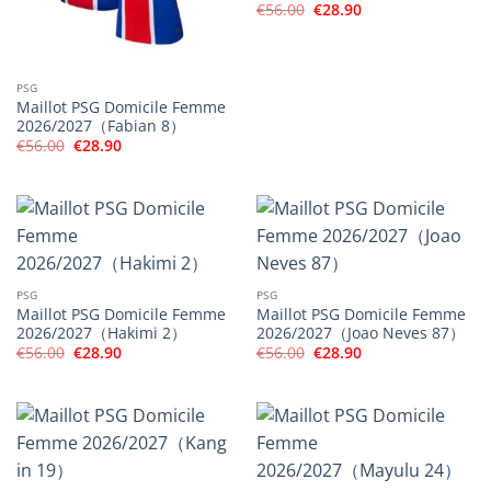
Le
Le
€
56.00
€
28.90
prix
prix
initial
actuel
était :
est :
€56.00.
€28.90.
PSG
Maillot PSG Domicile Femme
2026/2027（Fabian 8）
Le
Le
€
56.00
€
28.90
prix
prix
initial
actuel
était :
est :
€56.00.
€28.90.
PSG
PSG
Maillot PSG Domicile Femme
Maillot PSG Domicile Femme
2026/2027（Hakimi 2）
2026/2027（Joao Neves 87）
Le
Le
Le
Le
€
56.00
€
28.90
€
56.00
€
28.90
prix
prix
prix
prix
initial
actuel
initial
actuel
était :
est :
était :
est :
€56.00.
€28.90.
€56.00.
€28.90.