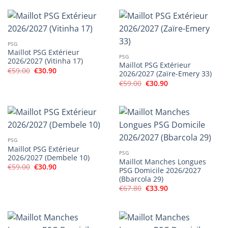
était :
est :
€59.00.
€30.90.
PSG
Maillot PSG Extérieur
PSG
2026/2027 (Vitinha 17)
Maillot PSG Extérieur
Le
Le
€
59.00
€
30.90
2026/2027 (Zaïre-Emery 33)
prix
prix
Le
Le
initial
actuel
€
59.00
€
30.90
prix
prix
était :
est :
initial
actuel
€59.00.
€30.90.
était :
est :
€59.00.
€30.90.
PSG
Maillot PSG Extérieur
PSG
2026/2027 (Dembele 10)
Maillot Manches Longues
Le
Le
€
59.00
€
30.90
PSG Domicile 2026/2027
prix
prix
(Bbarcola 29)
initial
actuel
était :
est :
Le
Le
€
67.80
€
33.90
€59.00.
€30.90.
prix
prix
initial
actuel
était :
est :
€67.80.
€33.90.