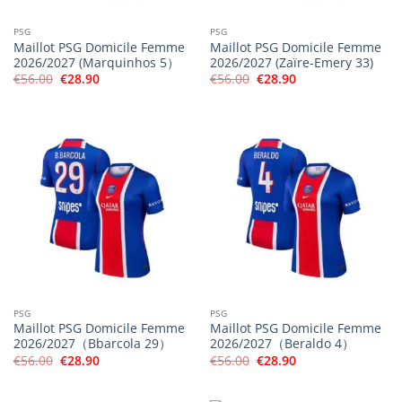
PSG
PSG
Maillot PSG Domicile Femme
Maillot PSG Domicile Femme
2026/2027 (Marquinhos 5）
2026/2027 (Zaïre-Emery 33)
Le
Le
Le
Le
€
56.00
€
28.90
€
56.00
€
28.90
prix
prix
prix
prix
initial
actuel
initial
actuel
était :
est :
était :
est :
€56.00.
€28.90.
€56.00.
€28.90.
PSG
PSG
Maillot PSG Domicile Femme
Maillot PSG Domicile Femme
2026/2027（Bbarcola 29）
2026/2027（Beraldo 4）
Le
Le
Le
Le
€
56.00
€
28.90
€
56.00
€
28.90
prix
prix
prix
prix
initial
actuel
initial
actuel
était :
est :
était :
est :