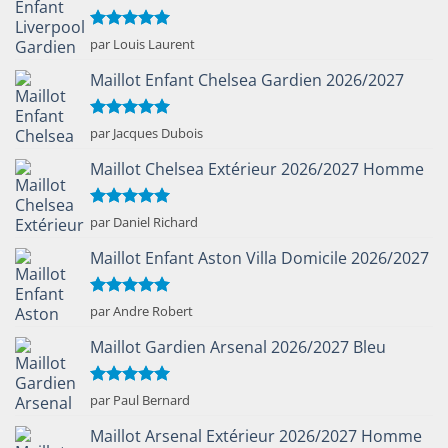
Note
5
sur
par Louis Laurent
5
Maillot Enfant Chelsea Gardien 2026/2027
Note
5
sur
par Jacques Dubois
5
Maillot Chelsea Extérieur 2026/2027 Homme
Note
5
sur
par Daniel Richard
5
Maillot Enfant Aston Villa Domicile 2026/2027
Note
5
sur
par Andre Robert
5
Maillot Gardien Arsenal 2026/2027 Bleu
Note
5
sur
par Paul Bernard
5
Maillot Arsenal Extérieur 2026/2027 Homme