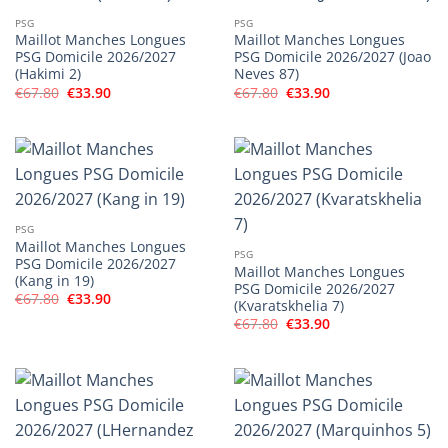
PSG
PSG
Maillot Manches Longues
Maillot Manches Longues
PSG Domicile 2026/2027
PSG Domicile 2026/2027 (Joao
(Hakimi 2)
Neves 87)
Le
Le
Le
Le
€
67.80
€
33.90
€
67.80
€
33.90
prix
prix
prix
prix
initial
actuel
initial
actuel
était :
est :
était :
est :
€67.80.
€33.90.
€67.80.
€33.90.
PSG
Maillot Manches Longues
PSG
PSG Domicile 2026/2027
Maillot Manches Longues
(Kang in 19)
PSG Domicile 2026/2027
Le
Le
€
67.80
€
33.90
(Kvaratskhelia 7)
prix
prix
Le
Le
initial
actuel
€
67.80
€
33.90
prix
prix
était :
est :
initial
actuel
€67.80.
€33.90.
était :
est :
€67.80.
€33.90.