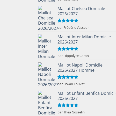
5
Maillot Chelsea Domicile
2026/2027
Note
5
sur
par Frédéric Vasseur
5
Maillot Inter Milan Domicile
2026/2027
Note
5
sur
par Hippolyte Caron
5
Maillot Napoli Domicile
2026/2027 Homme
Note
5
sur
par Erwan Louvet
5
Maillot Enfant Benfica Domicil
2026/2027
Note
5
sur
par Théa Gosselin
5