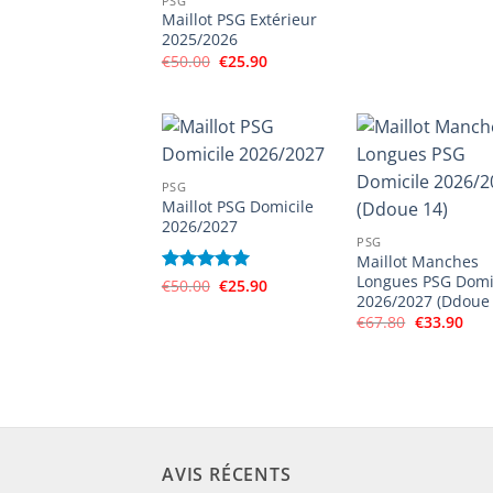
PSG
€20.00.
€9.90
Maillot PSG Extérieur
2025/2026
Le
Le
€
50.00
€
25.90
prix
prix
initial
actuel
était :
est :
€50.00.
€25.90.
PSG
Maillot PSG Domicile
2026/2027
PSG
Maillot Manches
Longues PSG Domi
Le
Le
Note
€
50.00
5
sur
€
25.90
prix
prix
2026/2027 (Ddoue 
5
initial
actuel
Le
Le
€
67.80
€
33.90
était :
est :
prix
prix
€50.00.
€25.90.
initial
actu
était :
est :
€67.80.
€33.
AVIS RÉCENTS