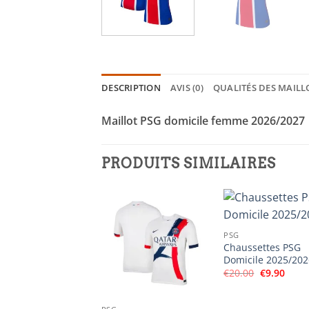
DESCRIPTION
AVIS (0)
QUALITÉS DES MAILL
Maillot PSG domicile femme 2026/202
PRODUITS SIMILAIRES
PSG
Chaussettes PSG
Domicile 2025/20
Le
Le
€
20.00
€
9.90
prix
prix
initial
actue
était :
est :