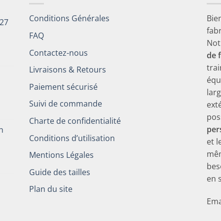
Conditions Générales
Bie
027
fab
FAQ
Not
Contactez-nous
de 
tra
Livraisons & Retours
équ
Paiement sécurisé
lar
Suivi de commande
ext
pos
Charte de confidentialité
per
h
Conditions d’utilisation
et 
mêm
Mentions Légales
bes
Guide des tailles
en 
Plan du site
Ema