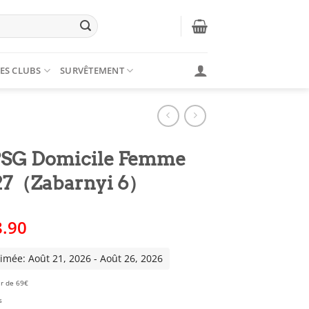
ES CLUBS
SURVÊTEMENT
 PSG Domicile Femme
27（Zabarnyi 6）
Le
8.90
x
prix
tial
actuel
timée: Août 21, 2026 - Août 26, 2026
it :
est :
ir de 69€
6.00.
€28.90.
s