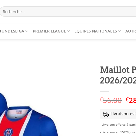
Recherche
pour :
BUNDESLIGA
PREMIER LEAGUE
EQUIPES NATIONALES
AUTR
Maillot
2026/20
Le
56.00
2
€
€
pri
ini
Livraison es
éta
- Livraison offerte à part
€5
- Livraison en 15/20 jour