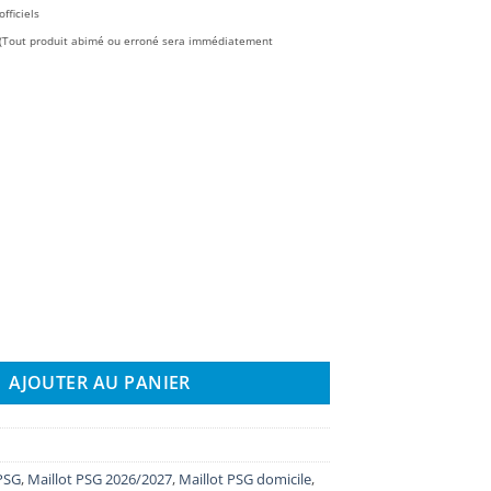
fficiels
é (Tout produit abimé ou erroné sera immédiatement
llot PSG Domicile Femme 2026/2027（Zabarnyi 6）
AJOUTER AU PANIER
 PSG
,
Maillot PSG 2026/2027
,
Maillot PSG domicile
,