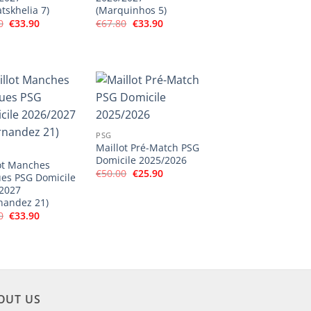
tskhelia 7)
(Marquinhos 5)
Le
Le
Le
Le
0
€
33.90
€
67.80
€
33.90
prix
prix
prix
prix
initial
actuel
initial
actuel
était :
est :
était :
est :
€67.80.
€33.90.
€67.80.
€33.90.
PSG
Maillot Pré-Match PSG
Domicile 2025/2026
ot Manches
Le
Le
€
50.00
€
25.90
es PSG Domicile
prix
prix
2027
initial
actuel
était :
est :
nandez 21)
€50.00.
€25.90.
Le
Le
0
€
33.90
prix
prix
initial
actuel
était :
est :
€67.80.
€33.90.
OUT US