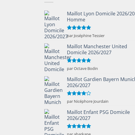
Maillot Lyon Domicile 2026/2
Homme
Note
5
sur
par Joséphine Tessier
5
Maillot Manchester United
Domicile 2026/2027
Note
5
sur
par Octave Bodin
5
Maillot Gardien Bayern Munic
2026/2027
Note
4
par Nicéphore Jourdain
sur 5
Maillot Enfant PSG Domicile
2026/2027
Note
5
sur
par abarkane