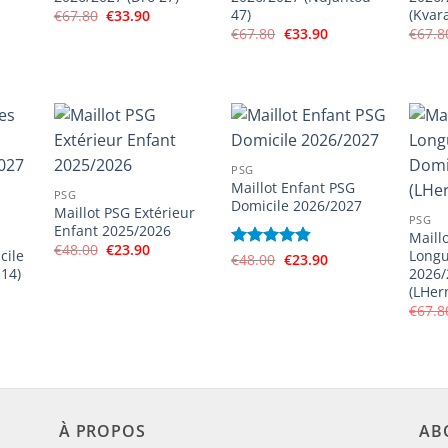
.
47)
(Kvara
Le
Le
€
67.80
€
33.90
prix
prix
Le
Le
€
67.80
€
33.90
€
67.8
initial
actuel
prix
prix
était :
est :
initial
actuel
€67.80.
€33.90.
était :
est :
€67.80.
€33.90.
PSG
Maillot Enfant PSG
PSG
Domicile 2026/2027
Maillot PSG Extérieur
PSG
Enfant 2025/2026
Maill
Le
Le
€
48.00
€
23.90
cile
Longu
Le
Le
Note
€
48.00
4.83
€
23.90
prix
prix
prix
prix
14)
2026/
sur 5
initial
actuel
initial
actuel
était :
est :
(LHer
était :
est :
€48.00.
€23.90.
€
67.8
€48.00.
€23.90.
el
90.
À PROPOS
AB