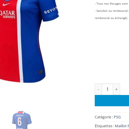
- Tous nos flocages sont o
- Satisfait ou rembours
remboursé ou échangé)
quantité de Mai
Catégorie :
PSG
Étiquettes :
Maillot