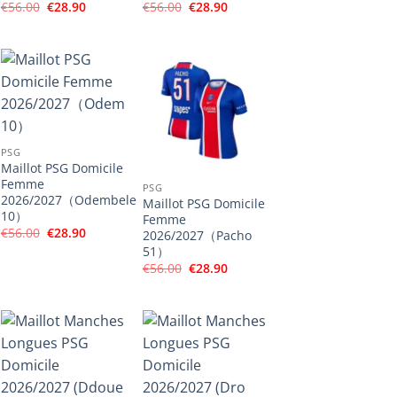
Le
Le
Le
Le
€
56.00
€
28.90
€
56.00
€
28.90
prix
prix
prix
prix
initial
actuel
initial
actuel
était :
est :
était :
est :
€56.00.
€28.90.
€56.00.
€28.90.
PSG
Maillot PSG Domicile
Femme
PSG
2026/2027（Odembele
Maillot PSG Domicile
10）
Femme
Le
Le
€
56.00
€
28.90
2026/2027（Pacho
prix
prix
51）
initial
actuel
Le
Le
€
56.00
€
28.90
était :
est :
prix
prix
€56.00.
€28.90.
initial
actuel
était :
est :
€56.00.
€28.90.