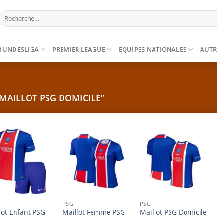
Recherche
pour :
BUNDESLIGA
PREMIER LEAGUE
EQUIPES NATIONALES
AUTR
“MAILLOT PSG DOMICILE”
PSG
PSG
lot Enfant PSG
Maillot Femme PSG
Maillot PSG Domicile