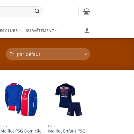
ES CLUBS
SURVÊTEMENT
PSG
PSG
Maillot PSG Domicile
Maillot Enfant PSG