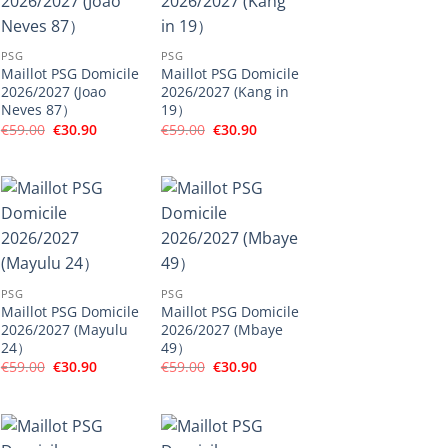
PSG
PSG
Maillot PSG Domicile
Maillot PSG Domicile
2026/2027 (Joao
2026/2027 (Kang in
Neves 87）
19）
Le
Le
Le
Le
€
59.00
€
30.90
€
59.00
€
30.90
prix
prix
prix
prix
initial
actuel
initial
actuel
était :
est :
était :
est :
€59.00.
€30.90.
€59.00.
€30.90.
PSG
PSG
Maillot PSG Domicile
Maillot PSG Domicile
2026/2027 (Mayulu
2026/2027 (Mbaye
24）
49）
Le
Le
Le
Le
€
59.00
€
30.90
€
59.00
€
30.90
prix
prix
prix
prix
initial
actuel
initial
actuel
était :
est :
était :
est :
€59.00.
€30.90.
€59.00.
€30.90.