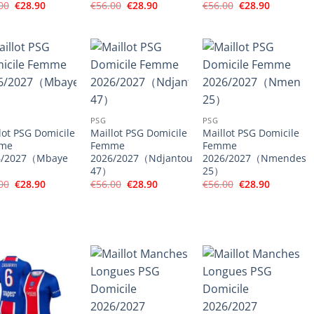
Le
Le
Le
Le
Le
Le
00
€
28.90
€
56.00
€
28.90
€
56.00
€
28.90
prix
prix
prix
prix
prix
prix
initial
actuel
initial
actuel
initial
actuel
était :
est :
était :
est :
était :
est :
€56.00.
€28.90.
€56.00.
€28.90.
€56.00.
€28.90.
PSG
PSG
lot PSG Domicile
Maillot PSG Domicile
Maillot PSG Domicile
me
Femme
Femme
6/2027（Mbaye
2026/2027（Ndjantou
2026/2027（Nmendes
47）
25）
Le
Le
Le
Le
Le
Le
00
€
28.90
€
56.00
€
28.90
€
56.00
€
28.90
prix
prix
prix
prix
prix
prix
initial
actuel
initial
actuel
initial
actuel
était :
est :
était :
est :
était :
est :
€56.00.
€28.90.
€56.00.
€28.90.
€56.00.
€28.90.