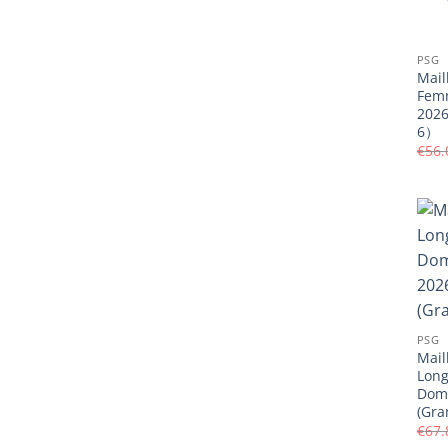
PSG
Mail
Fem
202
6）
€
56.
PSG
Mail
Lon
Domi
(Gra
€
67.