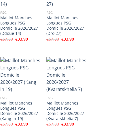
PSG
PSG
Maillot Manches
Maillot Manches
Longues PSG
Longues PSG
Domicile 2026/2027
Domicile 2026/2027
(Ddoue 14)
(Dro 27)
Le
Le
Le
Le
€
67.80
€
33.90
€
67.80
€
33.90
prix
prix
prix
prix
initial
actuel
initial
actuel
était :
est :
était :
est :
€67.80.
€33.90.
€67.80.
€33.90.
PSG
PSG
Maillot Manches
Maillot Manches
Longues PSG
Longues PSG
Domicile 2026/2027
Domicile 2026/2027
(Kang in 19)
(Kvaratskhelia 7)
Le
Le
Le
Le
€
67.80
€
33.90
€
67.80
€
33.90
prix
prix
prix
prix