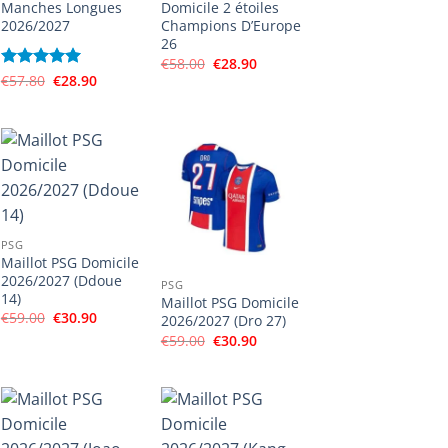
Manches Longues
Domicile 2 étoiles
2026/2027
Champions D’Europe
26
Le
Le
€
58.00
€
28.90
prix
prix
Le
Le
Note
€
57.80
5
sur
€
28.90
initial
actuel
prix
prix
5
était :
est :
initial
actuel
€58.00.
€28.90.
était :
est :
€57.80.
€28.90.
PSG
Maillot PSG Domicile
2026/2027 (Ddoue
PSG
14)
Maillot PSG Domicile
Le
Le
€
59.00
€
30.90
2026/2027 (Dro 27)
prix
prix
Le
Le
€
59.00
€
30.90
initial
actuel
prix
prix
était :
est :
initial
actuel
€59.00.
€30.90.
était :
est :
€59.00.
€30.90.