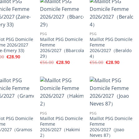
PSG
PSG
lot PSG Domicile
Maillot PSG Domicile
Maillot PSG Domicile
me 2026/2027
Femme
Femme
re-Emery 33)
2026/2027（Bbarcola
2026/2027（Beraldo
29）
4）
Le
Le
00
€
28.90
prix
prix
Le
Le
Le
Le
€
56.00
€
28.90
€
56.00
€
28.90
initial
actuel
prix
prix
prix
prix
était :
est :
initial
actuel
initial
actuel
€56.00.
€28.90.
était :
est :
était :
est :
€56.00.
€28.90.
€56.00.
€28.90.
PSG
PSG
lot PSG Domicile
Maillot PSG Domicile
Maillot PSG Domicile
me
Femme
Femme
6/2027（Gramos
2026/2027（Hakimi
2026/2027（Joao
2）
Neves 87）