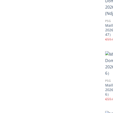
PSG
Mail
2026
47）
€
59.
PSG
Mail
202
6）
€
59.