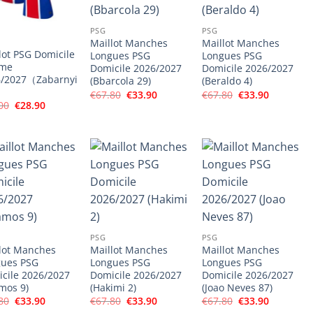
PSG
PSG
Maillot Manches
Maillot Manches
lot PSG Domicile
Longues PSG
Longues PSG
me
Domicile 2026/2027
Domicile 2026/2027
6/2027（Zabarnyi
(Bbarcola 29)
(Beraldo 4)
Le
Le
Le
Le
€
67.80
€
33.90
€
67.80
€
33.90
prix
prix
prix
prix
Le
Le
00
€
28.90
initial
actuel
initial
actuel
prix
prix
était :
est :
était :
est :
initial
actuel
€67.80.
€33.90.
€67.80.
€33.90.
était :
est :
€56.00.
€28.90.
PSG
PSG
lot Manches
Maillot Manches
Maillot Manches
gues PSG
Longues PSG
Longues PSG
cile 2026/2027
Domicile 2026/2027
Domicile 2026/2027
mos 9)
(Hakimi 2)
(Joao Neves 87)
Le
Le
Le
Le
Le
Le
80
€
33.90
€
67.80
€
33.90
€
67.80
€
33.90
prix
prix
prix
prix
prix
prix