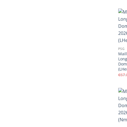
PSG
Mail
Lon
Domi
(LHe
€
67.