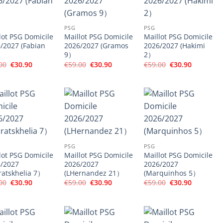
PSG
PSG
lot PSG Domicile
Maillot PSG Domicile
Maillot PSG Domicile
/2027 (Fabian
2026/2027 (Gramos
2026/2027 (Hakimi
9）
2）
Le
Le
Le
Le
Le
Le
00
€
30.90
€
59.00
€
30.90
€
59.00
€
30.90
prix
prix
prix
prix
prix
prix
initial
actuel
initial
actuel
initial
actuel
était :
est :
était :
est :
était :
est :
€59.00.
€30.90.
€59.00.
€30.90.
€59.00.
€30.90.
PSG
PSG
lot PSG Domicile
Maillot PSG Domicile
Maillot PSG Domicile
/2027
2026/2027
2026/2027
ratskhelia 7）
(LHernandez 21）
(Marquinhos 5）
Le
Le
Le
Le
Le
Le
00
€
30.90
€
59.00
€
30.90
€
59.00
€
30.90
prix
prix
prix
prix
prix
prix
initial
actuel
initial
actuel
initial
actuel
était :
est :
était :
est :
était :
est :
€59.00.
€30.90.
€59.00.
€30.90.
€59.00.
€30.90.