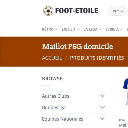
Passer
au
contenu
RÉTRO
LIGUE 1
LA LIGA
SERIE A
Maillot PSG domicile
ACCUEIL
/
PRODUITS IDENTIFIÉS 
BROWSE
Autres Clubs
Bundesliga
Equipes Nationales
PSG
Mail