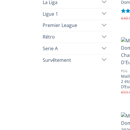
La Liga
Domi
Ligue 1
Not
€
48.
sur 
Premier League
Rétro
Serie A
Survêtement
PSG
Mail
2 ét
D’Eu
€
59.