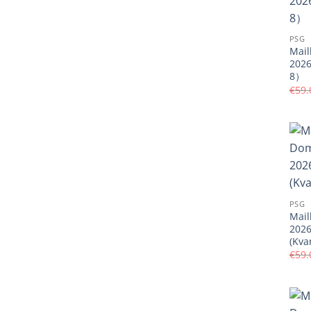
PSG
Mail
2026
8）
€
59.
PSG
Mail
2026
(Kva
€
59.