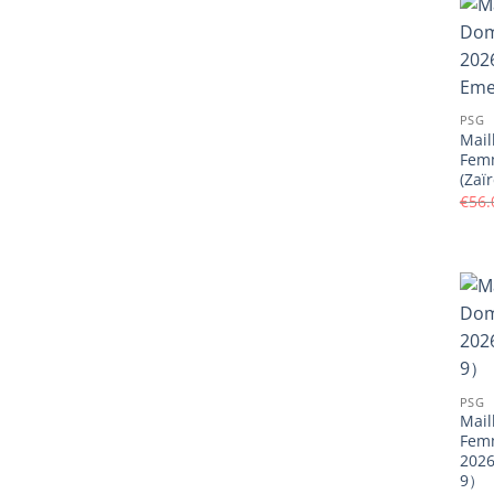
PSG
Mail
Fem
(Zaï
€
56.
PSG
Mail
Fem
202
9）