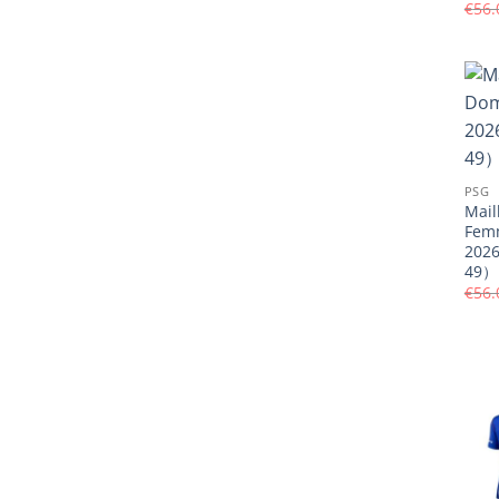
€
56.
PSG
Mail
Fem
202
49）
€
56.