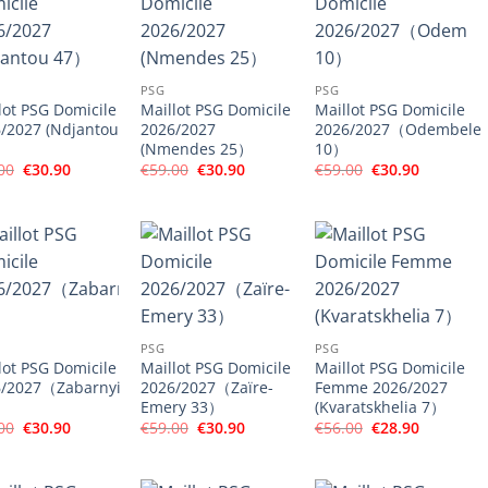
PSG
PSG
lot PSG Domicile
Maillot PSG Domicile
Maillot PSG Domicile
/2027 (Ndjantou
2026/2027
2026/2027（Odembele
(Nmendes 25）
10）
Le
Le
Le
Le
Le
Le
00
€
30.90
€
59.00
€
30.90
€
59.00
€
30.90
prix
prix
prix
prix
prix
prix
initial
actuel
initial
actuel
initial
actuel
était :
est :
était :
est :
était :
est :
€59.00.
€30.90.
€59.00.
€30.90.
€59.00.
€30.90.
PSG
PSG
lot PSG Domicile
Maillot PSG Domicile
Maillot PSG Domicile
6/2027（Zabarnyi
2026/2027（Zaïre-
Femme 2026/2027
Emery 33）
(Kvaratskhelia 7）
Le
Le
Le
Le
Le
Le
00
€
30.90
€
59.00
€
30.90
€
56.00
€
28.90
prix
prix
prix
prix
prix
prix
initial
actuel
initial
actuel
initial
actuel
était :
est :
était :
est :
était :
est :
€59.00.
€30.90.
€59.00.
€30.90.
€56.00.
€28.90.