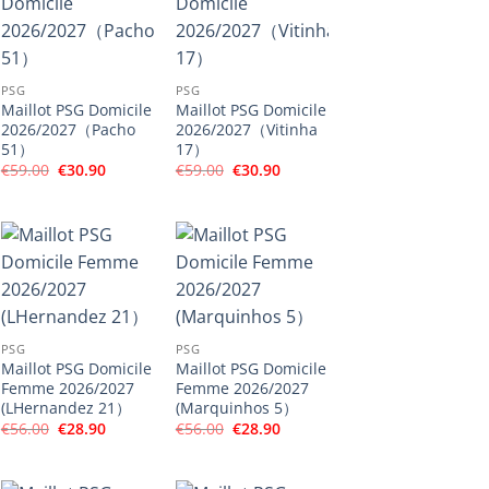
PSG
PSG
Maillot PSG Domicile
Maillot PSG Domicile
2026/2027（Pacho
2026/2027（Vitinha
51）
17）
Le
Le
Le
Le
€
59.00
€
30.90
€
59.00
€
30.90
prix
prix
prix
prix
initial
actuel
initial
actuel
était :
est :
était :
est :
€59.00.
€30.90.
€59.00.
€30.90.
PSG
PSG
Maillot PSG Domicile
Maillot PSG Domicile
Femme 2026/2027
Femme 2026/2027
(LHernandez 21）
(Marquinhos 5）
Le
Le
Le
Le
€
56.00
€
28.90
€
56.00
€
28.90
prix
prix
prix
prix
initial
actuel
initial
actuel
était :
est :
était :
est :
€56.00.
€28.90.
€56.00.
€28.90.