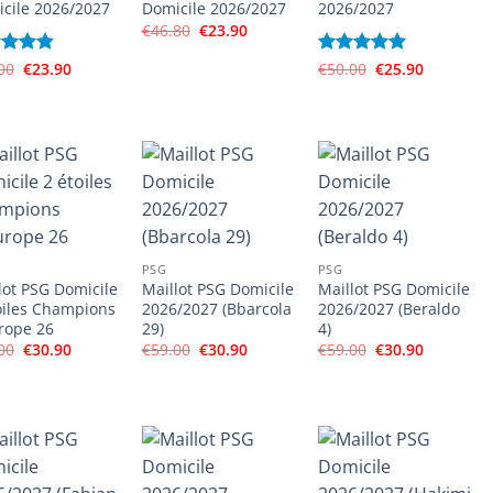
cile 2026/2027
Domicile 2026/2027
2026/2027
Le
Le
€
46.80
€
23.90
prix
prix
initial
actuel
Le
Le
Le
Le
e
00
4.83
€
23.90
Note
€
50.00
5
sur
€
25.90
était :
est :
prix
prix
prix
prix
5
5
€46.80.
€23.90.
initial
actuel
initial
actuel
était :
est :
était :
est :
€48.00.
€23.90.
€50.00.
€25.90.
PSG
PSG
lot PSG Domicile
Maillot PSG Domicile
Maillot PSG Domicile
oiles Champions
2026/2027 (Bbarcola
2026/2027 (Beraldo
rope 26
29)
4)
Le
Le
Le
Le
Le
Le
00
€
30.90
€
59.00
€
30.90
€
59.00
€
30.90
prix
prix
prix
prix
prix
prix
initial
actuel
initial
actuel
initial
actuel
était :
est :
était :
est :
était :
est :
€59.00.
€30.90.
€59.00.
€30.90.
€59.00.
€30.90.