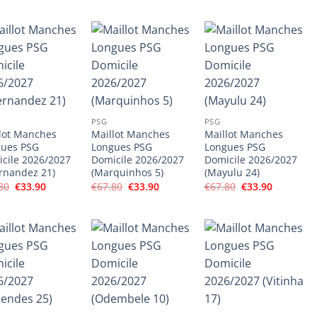
initial
actuel
initial
actuel
initial
actuel
était :
est :
était :
est :
était :
est :
€67.80.
€33.90.
€67.80.
€33.90.
€67.80.
€33.90.
PSG
PSG
lot Manches
Maillot Manches
Maillot Manches
gues PSG
Longues PSG
Longues PSG
cile 2026/2027
Domicile 2026/2027
Domicile 2026/2027
rnandez 21)
(Marquinhos 5)
(Mayulu 24)
Le
Le
Le
Le
Le
Le
80
€
33.90
€
67.80
€
33.90
€
67.80
€
33.90
prix
prix
prix
prix
prix
prix
initial
actuel
initial
actuel
initial
actuel
était :
est :
était :
est :
était :
est :
€67.80.
€33.90.
€67.80.
€33.90.
€67.80.
€33.90.