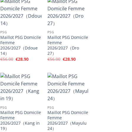
PSG
PSG
Maillot PSG Domicile
Maillot PSG Domicile
Femme
Femme
2026/2027（Ddoue
2026/2027（Dro
14）
27）
Le
Le
Le
Le
€
56.00
€
28.90
€
56.00
€
28.90
prix
prix
prix
prix
initial
actuel
initial
actuel
était :
est :
était :
est :
€56.00.
€28.90.
€56.00.
€28.90.
PSG
PSG
Maillot PSG Domicile
Maillot PSG Domicile
Femme
Femme
2026/2027（Kang in
2026/2027（Mayulu
19）
24）